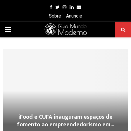
Facebook
Twitter
Instagram
Linkedin
Email
Sobre
Anuncie
PRIMARY
MENU
iFood e CUFA inauguram espaços de
fomento ao empreendedorismo em...