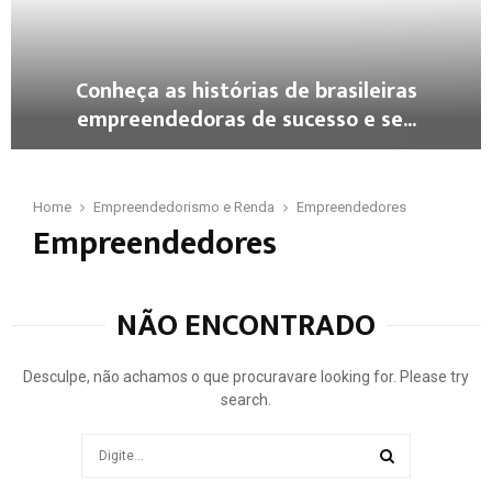
d
p
e
a
d
ç
o
o
Conheça as histórias de brasileiras
r
s
empreendedoras de sucesso e se...
i
d
s
e
C
m
f
o
o
o
n
Home
Empreendedorismo e Renda
Empreendedores
F
m
Empreendedores
h
e
e
e
m
n
ç
i
t
a
n
o
NÃO ENCONTRADO
a
i
a
s
n
o
h
o
Desculpe, não achamos o que procuravare looking for. Please try
e
i
e
search.
m
s
m
p
t
F
Search
r
ó
r
for:
e
r
a