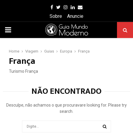
Facebook
Twitter
Instagram
Linkedin
Email
Sobre
Anuncie
PRIMARY
MENU
Home
Viagem
Guias
Europa
França
França
Turismo França
NÃO ENCONTRADO
Desculpe, não achamos o que procuravare looking for. Please try
search.
Search
for: