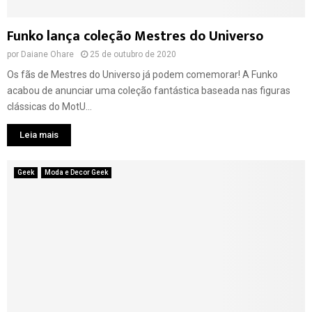
Funko lança coleção Mestres do Universo
por
Daiane Ohare
25 de outubro de 2020
Os fãs de Mestres do Universo já podem comemorar! A Funko
acabou de anunciar uma coleção fantástica baseada nas figuras
clássicas do MotU...
Leia mais
Geek
Moda e Decor Geek