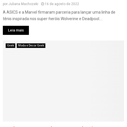
por
Juliana Machozeki
16 de agosto de 2022
A ASICS e a Marvel firmaram parceria para lançar uma linha de
tênis inspirada nos super-heróis Wolverine e Deadpool....
Leia mais
Geek
Moda e Decor Geek