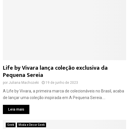
P
i
i
t
c
t
t
y
u
r
e
s
Life by Vivara lança coleção exclusiva da
Pequena Sereia
por
Juliana Machozeki
19 de junho de 2023
A Life by Vivara, a primeira marca de colecionáveis no Brasil, acaba
de lançar uma coleção inspirada em A Pequena Sereia....
Leia mais
Geek
Moda e Decor Geek