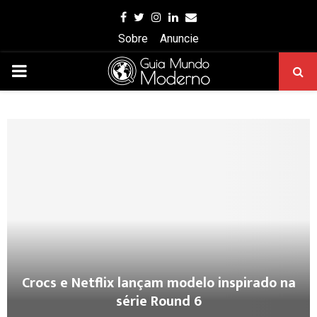
Facebook
Twitter
Instagram
Linkedin
Email
Sobre
Anuncie
PRIMARY
MENU
Crocs e Netflix lançam modelo inspirado na
série Round 6