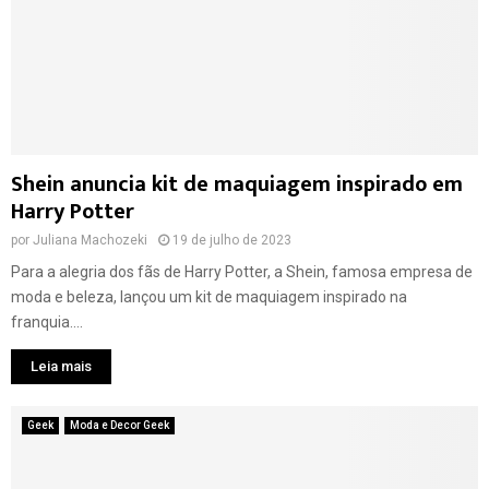
r
e
a
“
ç
W
ã
i
o
c
a
k
o
e
s
d
Shein anuncia kit de maquiagem inspirado em
5
”
Harry Potter
0
,
a
d
por
Juliana Machozeki
19 de julho de 2023
n
a
Para a alegria dos fãs de Harry Potter, a Shein, famosa empresa de
o
U
moda e beleza, lançou um kit de maquiagem inspirado na
s
n
franquia....
d
i
a
v
Leia mais
H
e
e
r
l
s
Geek
Moda e Decor Geek
l
a
o
l
K