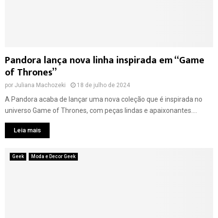
o
i
v
u
n
a
n
h
i
d
a
n
6
e
s
Pandora lança nova linha inspirada em “Game
x
p
c
of Thrones”
i
l
r
por
Juliana Machozeki
18 de julho de 2024
u
a
s
A Pandora acaba de lançar uma nova coleção que é inspirada no
d
i
a
universo Game of Thrones, com peças lindas e apaixonantes....
v
n
a
Leia mais
a
e
e
m
s
Geek
Moda e Decor Geek
c
t
o
r
m
e
e
i
m
a
o
d