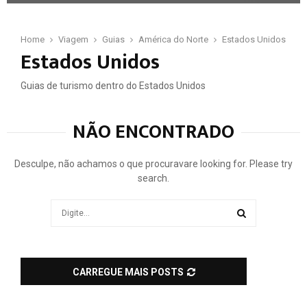
G
u
i
Home
Viagem
Guias
América do Norte
Estados Unidos
Estados Unidos
a
U
l
Guias de turismo dentro do Estados Unidos
t
r
NÃO ENCONTRADO
a
M
u
Desculpe, não achamos o que procuravare looking for. Please try
s
search.
i
c
Search
F
for:
e
SEARCH
s
t
i
CARREGUE MAIS POSTS
v
a