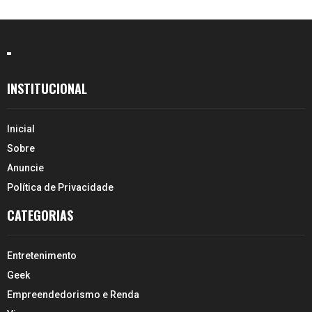
l
–
M
i
a
m
INSTITUCIONAL
i
Inicial
Sobre
Anuncie
Política de Privacidade
CATEGORIAS
Entretenimento
Geek
Empreendedorismo e Renda