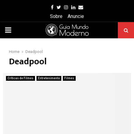
Facebook
Twitter
Instagram
Linkedin
Email
Sobre
Anuncie
PRIMARY
MENU
Home
Deadpool
Deadpool
Críticas de Filmes
Entretenimento
Filmes