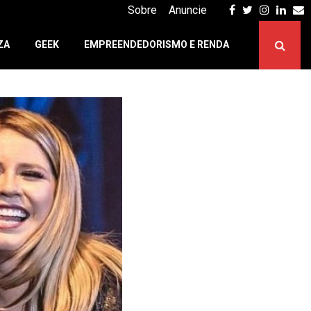
Facebook
Twitter
Instagr
Linke
E
Sobre
Anuncie
ZA
GEEK
EMPREENDEDORISMO E RENDA