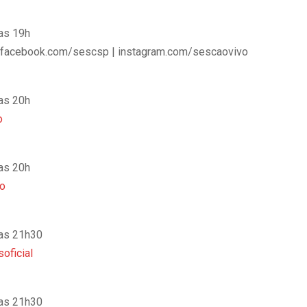
das 19h
 facebook.com/sescsp | instagram.com/sescaovivo
das 20h
o
das 20h
o
das 21h30
oficial
das 21h30