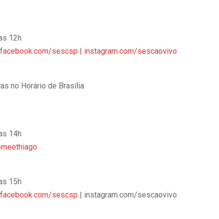
das 12h
f
acebook.com/sescsp
|
instagram.com/sescaovivo
s no Horário de Brasília
das 14h
emeethiago
das 15h
facebook.com/sescsp
| instagram.com/sescaovivo