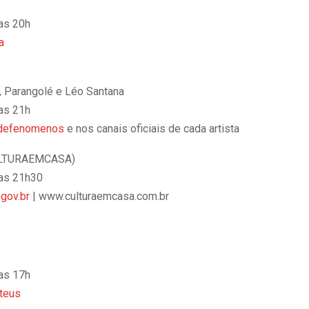
das 20h
a
 Parangolé e Léo Santana
das 21h
odefenomenos
e nos canais oficiais de cada artista
ULTURAEMCASA)
das 21h30
.gov.br
| www.culturaemcasa.com.br
das 17h
teus