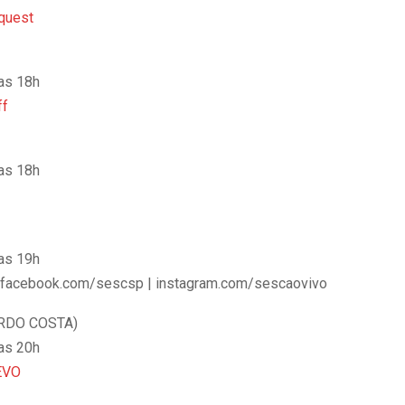
quest
das 18h
ff
das 18h
das 19h
 facebook.com/sescsp | instagram.com/sescaovivo
RDO COSTA)
das 20h
EVO