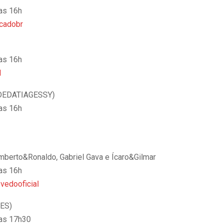
das 16h
cadobr
das 16h
l
DEDATIAGESSY)
das 16h
mberto&Ronaldo, Gabriel Gava e Ícaro&Gilmar
das 16h
vedooficial
ES)
das 17h30