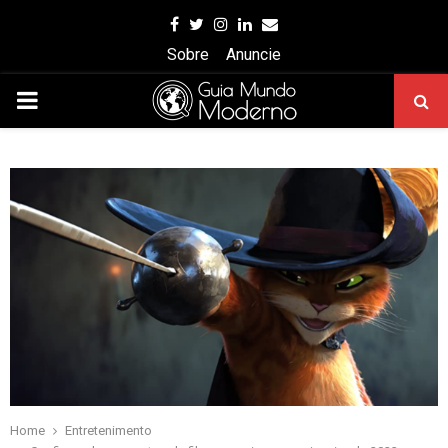
Facebook
Twitter
Instagram
Linkedin
Email
Sobre
Anuncie
PRIMARY
MENU
Home
Entretenimento