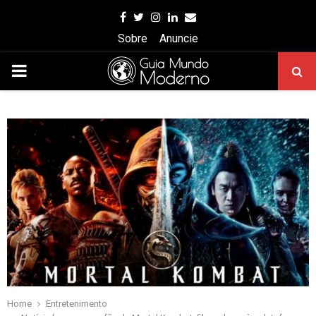
Facebook
Twitter
Instagram
Linkedin
Email
Sobre
Anuncie
PRIMARY
MENU
Home
Entretenimento