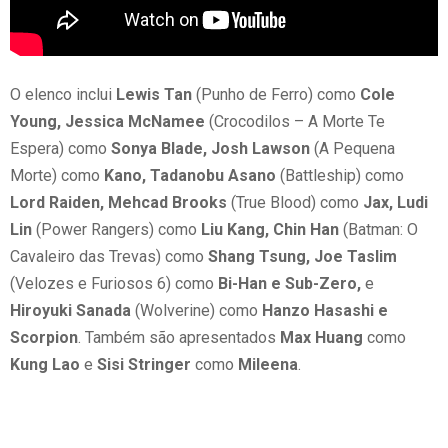
O elenco inclui
Lewis Tan
(Punho de Ferro) como
Cole
Young, Jessica McNamee
(Crocodilos – A Morte Te
Espera) como
Sonya Blade, Josh Lawson
(A Pequena
Morte) como
Kano, Tadanobu Asano
(Battleship) como
Lord Raiden, Mehcad Brooks
(True Blood) como
Jax, Ludi
Lin
(Power Rangers) como
Liu Kang, Chin Han
(Batman: O
Cavaleiro das Trevas) como
Shang Tsung, Joe Taslim
(Velozes e Furiosos 6) como
Bi-Han e Sub-Zero,
e
Hiroyuki Sanada
(Wolverine) como
Hanzo Hasashi e
Scorpion
. Também são apresentados
Max Huang
como
Kung Lao
e
Sisi Stringer
como
Mileena
.