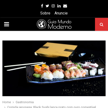
Facebook
Twitter
Instagram
Linkedin
Email
Sobre
Anuncie
PRIMARY
MENU
Home
Gastronomia
Comida japonesa: Black Sushi lança prato com ouro comestível