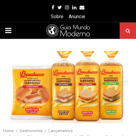
Facebook
Twitter
Instagram
Linkedin
Email
Sobre
Anuncie
PRIMARY
MENU
Home
Gastronomia
Lançamentos