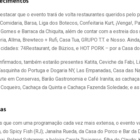
lecimentos
estacar que o evento trará de volta restaurantes queridos pelo 
yá Comidaria, Barsa, Liga dos Botecos, Confeitaria Kurt, ¡Venga!, Pa
Gomes e Barraca da Chiquita, além de contar com a estreia dos 
ia, Allma, Brewteco + Rufi, Casa Tua, GRUPO T.T. e Nosso. Ainda
 cidades: 74Restaurant, de Búzios, e HOT PORK – por a Casa do
firmados, também estarão presentes Katita, Ceviche da Fabi, Lie
Tasquinha do Portuga e Dogaria NY, Las Empanadas, Casa das N
rte em Conservas, Barão Gastronomia e Café Iranita; as cachaça
Coqueiro, Cachaça da Quinta e Cachaça Fazenda Soledade; e as b
ias
 que com uma programação cada vez mais extensa, o evento va
do Spicy Fish (RJ); Janaína Rueda, da Casa do Porco e Bar da 
ai, Roland Schramm; a boleira Carola Troisgros, filha de Claude; K