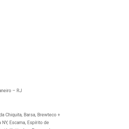
aneiro – RJ
a Chiquita, Barsa, Brewteco +
a NY, Escama, Espírito de