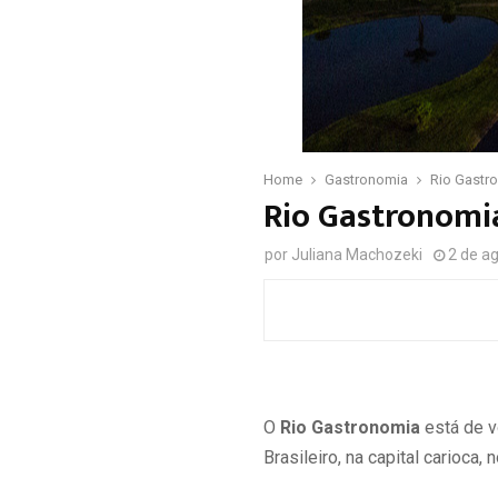
Home
Gastronomia
Rio Gastr
Rio Gastronomia
por
Juliana Machozeki
2 de a
O
Rio Gastronomia
está de v
Brasileiro, na capital carioca,