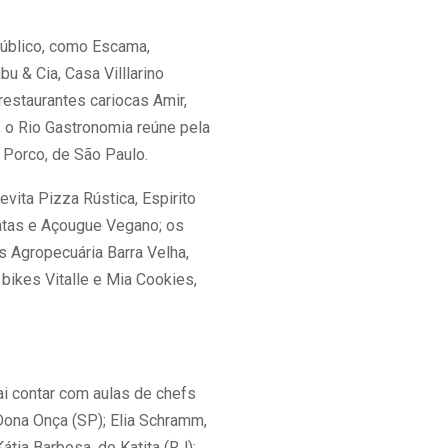
público, como Escama,
bu & Cia, Casa Villlarino
restaurantes cariocas Amir,
, o Rio Gastronomia reúne pela
 Porco, de São Paulo.
vita Pizza Rústica, Espirito
atas e Açougue Vegano; os
s Agropecuária Barra Velha,
ikes Vitalle e Mia Cookies,
i contar com aulas de chefs
Dona Onça (SP); Elia Schramm,
átia Barbosa, do Katita (RJ);