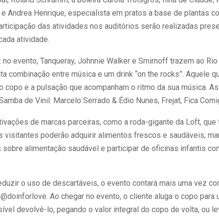
 e Andrea Henrique, especialista em pratos a base de plantas co
participação das atividades nos auditórios serão realizadas pre
ada atividade.
z no evento, Tanqueray, Johnnie Walker e Smirnoff trazem ao Ri
ita combinação entre música e um drink “on the rocks”. Aquele q
no copo e a pulsação que acompanham o ritmo da sua música. As
Samba de Vinil: Marcelo Serrado & Édio Nunes, Frejat, Fica Com
ivações de marcas parceiras, como a roda-gigante da Loft, que 
os visitantes poderão adquirir alimentos frescos e saudáveis, mar
sobre alimentação saudável e participar de oficinas infantis co
eduzir o uso de descartáveis, o evento contará mais uma vez c
a @doinforlove. Ao chegar no evento, o cliente aluga o copo para
ível devolvê-lo, pegando o valor integral do copo de volta, ou l