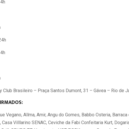
24h
h
24h
24h
h
 Club Brasileiro – Praça Santos Dumont, 31 – Gávea – Rio de J
IRMADOS:
e Vegano, Allma, Amir, Angu do Gomes, Babbo Osteria, Barraca d
 Casa Villlarino SENAC, Ceviche da Fabi Confeitaria Kurt, Dogari