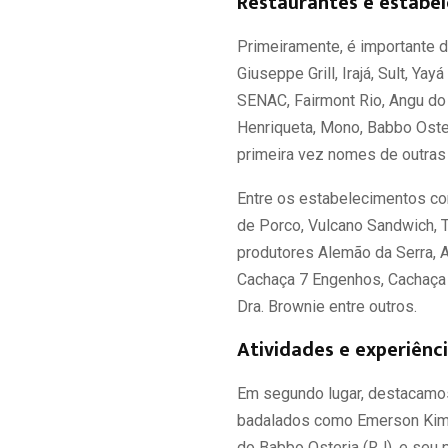
Restaurantes e estabe
Primeiramente, é importante d
Giuseppe Grill, Irajá, Sult, Ya
SENAC, Fairmont Rio, Angu do 
Henriqueta, Mono, Babbo Oster
primeira vez nomes de outras
Entre os estabelecimentos con
de Porco, Vulcano Sandwich, 
produtores Alemão da Serra, A
Cachaça 7 Engenhos, Cachaça 
Dra. Brownie entre outros.
Atividades e experiênc
Em segundo lugar, destacamos
badalados como Emerson Kim, 
do Babbo Osteria (RJ), e seu p