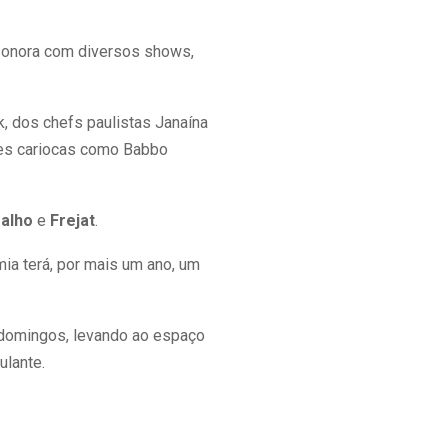
 sonora com diversos shows,
k, dos chefs paulistas Janaína
mes cariocas como Babbo
alho
e
Frejat
.
ia terá, por mais um ano, um
 domingos, levando ao espaço
ulante.