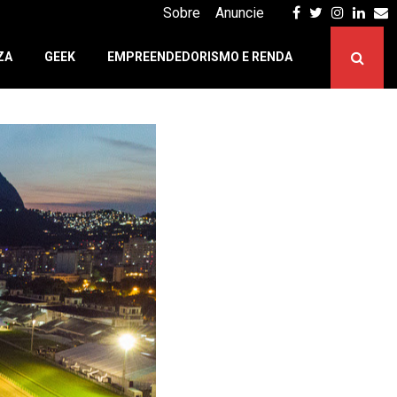
Facebook
Twitter
Instagr
Linke
E
Sobre
Anuncie
ZA
GEEK
EMPREENDEDORISMO E RENDA