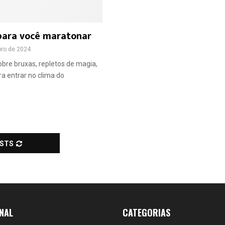
 para você maratonar
bro de 2024
obre bruxas, repletos de magia,
ra entrar no clima do
OSTS
NAL
CATEGORIAS