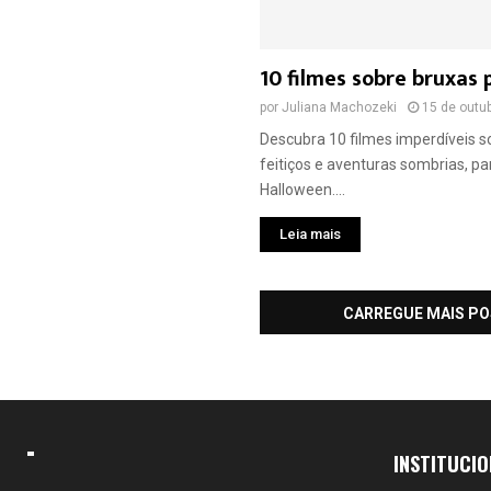
10 filmes sobre bruxas
por
Juliana Machozeki
15 de outu
Descubra 10 filmes imperdíveis s
feitiços e aventuras sombrias, pa
Halloween....
Leia mais
CARREGUE MAIS P
INSTITUCIO