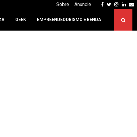
Facebook
Twitter
Instagr
Linke
E
Sobre
Anuncie
ZA
GEEK
EMPREENDEDORISMO E RENDA