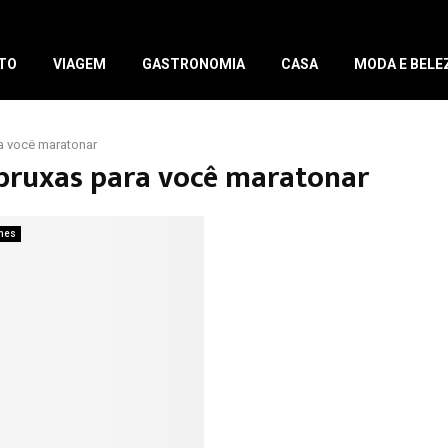
TO
VIAGEM
GASTRONOMIA
CASA
MODA E BELE
ra você maratonar
 bruxas para você maratonar
mes