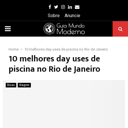
Facebook
Twitter
Instagram
Linkedin
Email
Sobre
Anuncie
PRIMARY
MENU
Home
10 melhores day uses de piscina no Rio de Janeiro
10 melhores day uses de
piscina no Rio de Janeiro
Dicas
Viagem