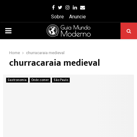
Facebook
Twitter
Instagram
Linkedin
Email
Sobre
Anuncie
PRIMARY
MENU
Home
churracaraia medieval
churracaraia medieval
Gastronomia
Onde comer
São Paulo