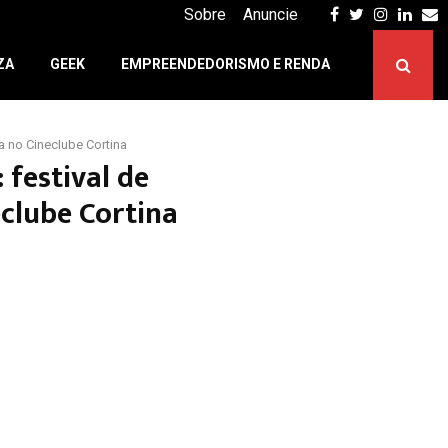
Facebook
Twitter
Instagr
Linke
E
Sobre
Anuncie
ZA
GEEK
EMPREENDEDORISMO E RENDA
a no Cineclube Cortina
 festival de
eclube Cortina