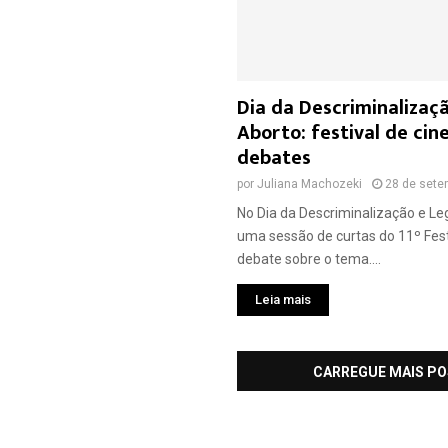
Dia da Descriminalizaç
Aborto: festival de cin
debates
por
Juliana Machozeki
28 de sete
No Dia da Descriminalização e Le
uma sessão de curtas do 11º Fest
debate sobre o tema....
Leia mais
CARREGUE MAIS P