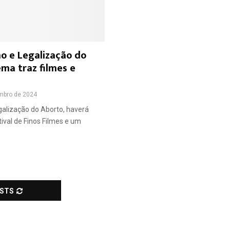
ão e Legalização do
ema traz filmes e
mbro de 2024
galização do Aborto, haverá
ival de Finos Filmes e um
OSTS