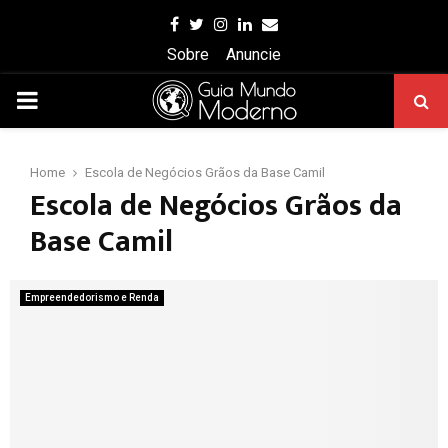
Facebook
Twitter
Instagram
Linkedin
Email
Sobre
Anuncie
PRIMARY
MENU
Home
Escola de Negócios Grãos da Base Camil
Escola de Negócios Grãos da
Base Camil
Empreendedorismo e Renda