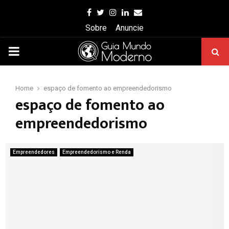
Facebook
Twitter
Instagram
Linkedin
Email
Sobre
Anuncie
PRIMARY
MENU
Home
espaço de fomento ao empreendedorismo
espaço de fomento ao
empreendedorismo
Empreendedores
Empreendedorismo e Renda