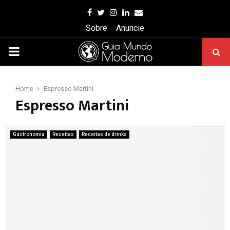
Facebook
Twitter
Instagram
Linkedin
Email
Sobre
Anuncie
PRIMARY
MENU
Home
Espresso Martini
Espresso Martini
Gastronomia
Receitas
Receitas de drinks