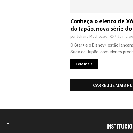
Conheça o elenco de X
do Japão, nova série do
por
Juliana Machozeki
7 de março
O Star+ e o Disney+ estão lançan
Saga do Japão, com elenco predo
Leia mais
CARREGUE MAIS P
INSTITUCIO