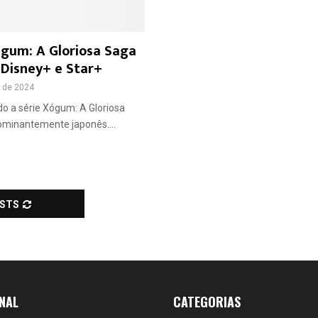
ógum: A Gloriosa Saga
 Disney+ e Star+
 de 2024
do a série Xógum: A Gloriosa
minantemente japonês....
OSTS
NAL
CATEGORIAS