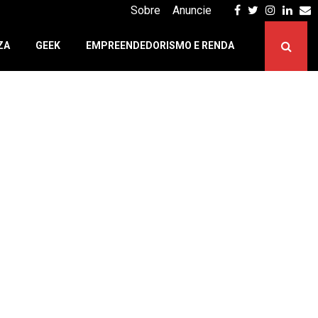
Facebook
Twitter
Instagr
Linke
E
Sobre
Anuncie
ZA
GEEK
EMPREENDEDORISMO E RENDA