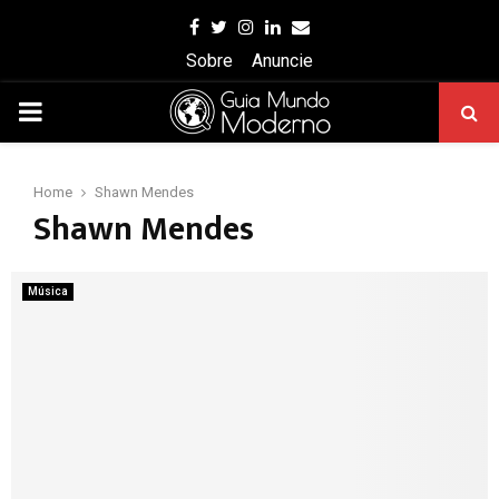
Facebook
Twitter
Instagram
Linkedin
Email
Sobre
Anuncie
PRIMARY
MENU
Home
Shawn Mendes
Shawn Mendes
Música