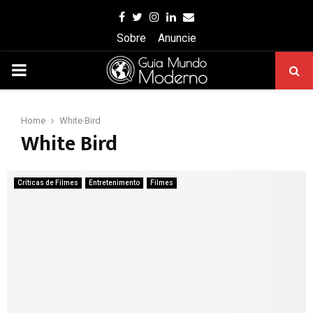
Facebook
Twitter
Instagram
Linkedin
Email
Sobre
Anuncie
PRIMARY
MENU
Home
White Bird
White Bird
Críticas de Filmes
Entretenimento
Filmes