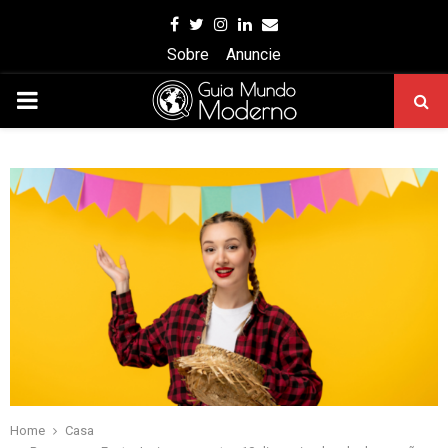
Facebook
Twitter
Instagram
Linkedin
Email
Sobre
Anuncie
PRIMARY
MENU
Home
Casa