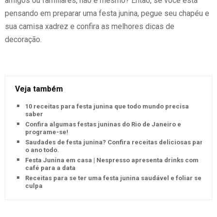
amigos ou familiares, não é mesmo? Então, se você está
pensando em preparar uma festa junina, pegue seu chapéu e
sua camisa xadrez e confira as melhores dicas de
decoração.
Veja também
10 receitas para festa junina que todo mundo precisa
saber
Confira algumas festas juninas do Rio de Janeiro e
programe-se!
Saudades de festa junina? Confira receitas deliciosas para
o ano todo.
Festa Junina em casa | Nespresso apresenta drinks com
café para a data
Receitas para se ter uma festa junina saudável e foliar se
culpa