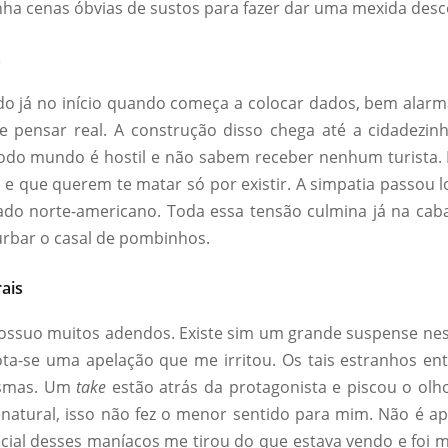
ha cenas óbvias de sustos para fazer dar uma mexida desco
a
ado já no início quando começa a colocar dados, bem alarma
e pensar real. A construção disso chega até a cidadezin
odo mundo é hostil e não sabem receber nenhum turista.
 e que querem te matar só por existir. A simpatia passou 
stado norte-americano. Toda essa tensão culmina já na c
rbar o casal de pombinhos.
ais
possuo muitos adendos. Existe sim um grande suspense nes
ta-se uma apelação que me irritou. Os tais estranhos en
asmas. Um
take
estão atrás da protagonista e piscou o olh
renatural, isso não fez o menor sentido para mim. Não é 
ecial desses maníacos me tirou do que estava vendo e foi m