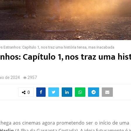
 Os Estranhos: Capítulo 1, nos traz uma história tensa, mas inacabada
anhos: Capítulo 1, nos traz uma his
io de 2024
2957
0
hega aos cinemas agora prometendo ser o início de uma no
Harlin
(A Ilha da Garganta Cortada). A ideia futuramente é j