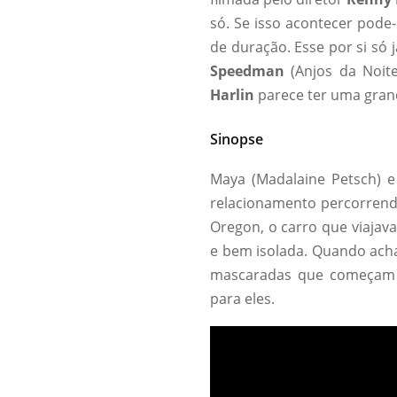
só. Se isso acontecer pode
de duração. Esse por si só 
Speedman
(Anjos da Noite
Harlin
parece ter uma grand
Sinopse
Maya (Madalaine Petsch) 
relacionamento percorrendo
Oregon, o carro que viaja
e bem isolada. Quando ach
mascaradas que começam a
para eles.