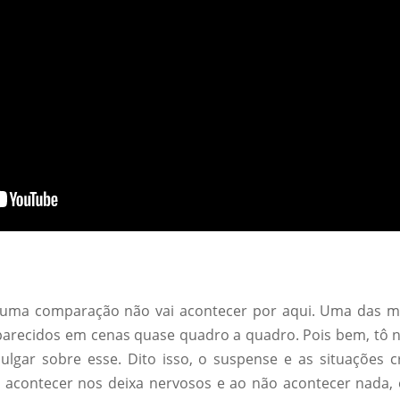
o uma comparação não vai acontecer por aqui. Uma das mai
 parecidos em cenas quase quadro a quadro. Pois bem, tô 
julgar sobre esse. Dito isso, o suspense e as situações 
o acontecer nos deixa nervosos e ao não acontecer nada,