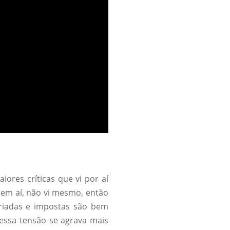
ores críticas que vi por aí
nem aí, não vi mesmo, então
criadas e impostas são bem
 essa tensão se agrava mais