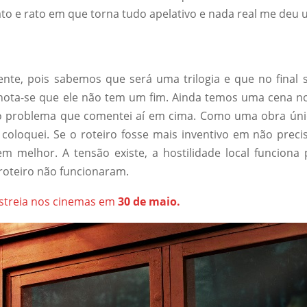
to e rato em que torna tudo apelativo e nada real me deu
amente, pois sabemos que será uma trilogia e que no fin
nota-se que ele não tem um fim. Ainda temos uma cena n
o problema que comentei aí em cima. Como uma obra únic
loquei. Se o roteiro fosse mais inventivo em não preci
em melhor. A tensão existe, a hostilidade local funciona
 roteiro não funcionaram.
streia nos cinemas em
30 de maio.