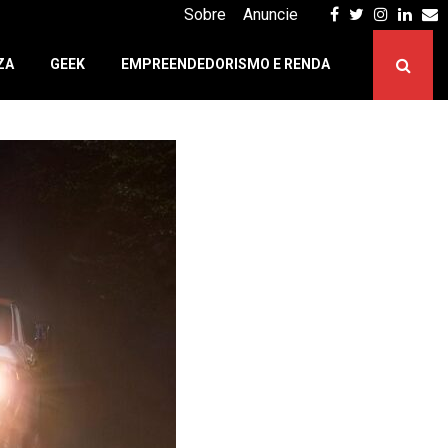
Facebook
Twitter
Instagr
Linke
E
Sobre
Anuncie
ZA
GEEK
EMPREENDEDORISMO E RENDA