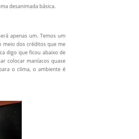
 uma desanimada básica.
al será apenas um. Temos um
o meio dos créditos que me
a digo que ficou abaixo de
sar colocar maníacos quase
 para o clima, o ambiente é