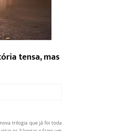
tória tensa, mas
va trilogia que já foi toda
untar os 3 longas e fazer um