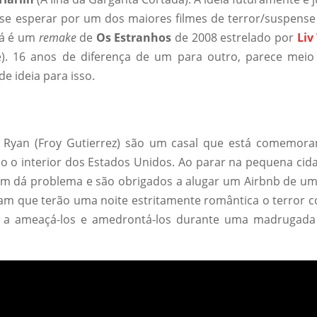
-se esperar por um dos maiores filmes de terror/suspense j
já é um
remake
de
Os Estranhos
de 2008 estrelado por
Liv
). 16 anos de diferença de um para outro, parece meio
e ideia para isso.
e Ryan (Froy Gutierrez) são um casal que está comemora
 o interior dos Estados Unidos. Ao parar na pequena cida
vam dá problema e são obrigados a alugar um Airbnb de um
am que terão uma noite estritamente romântica o terror c
 ameaçá-los e amedrontá-los durante uma madrugada 