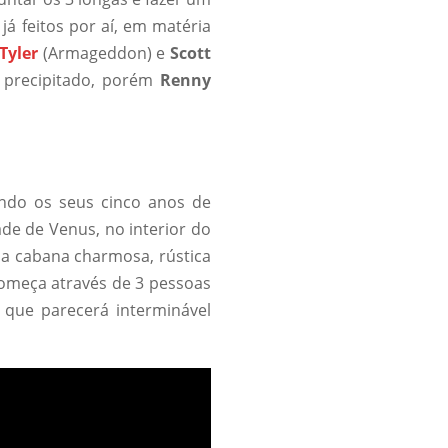
á feitos por aí, em matéria
 Tyler
(Armageddon) e
Scott
 precipitado, porém
Renny
ndo os seus cinco anos de
de de Venus, no interior do
a cabana charmosa, rústica
omeça através de 3 pessoas
que parecerá interminável