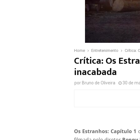
Home
Entretenimento
Crítica:
Crítica: Os Estr
inacabada
por
Bruno de Oliveira
30 de ma
Os Estranhos: Capítulo 1
c
filmada pelo diretor
Renny 