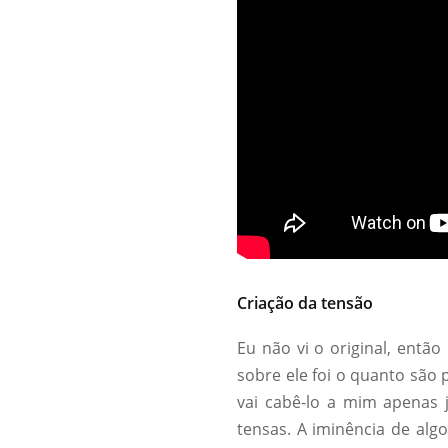
Criação da tensão
Eu não vi o original, entã
sobre ele foi o quanto são
vai cabê-lo a mim apenas 
tensas. A iminência de alg