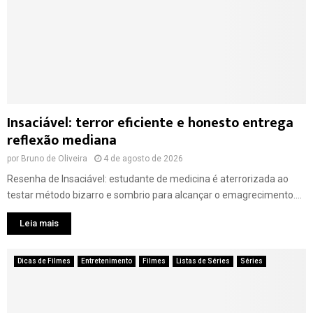
Insaciável: terror eficiente e honesto entrega
reflexão mediana
por
Bruno de Oliveira
4 de agosto de 2026
Resenha de Insaciável: estudante de medicina é aterrorizada ao
testar método bizarro e sombrio para alcançar o emagrecimento....
Leia mais
Dicas de Filmes
Entretenimento
Filmes
Listas de Séries
Séries