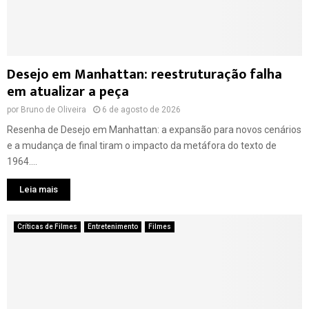
Desejo em Manhattan: reestruturação falha
em atualizar a peça
por
Bruno de Oliveira
6 de agosto de 2026
Resenha de Desejo em Manhattan: a expansão para novos cenários
e a mudança de final tiram o impacto da metáfora do texto de
1964....
Leia mais
Críticas de Filmes
Entretenimento
Filmes