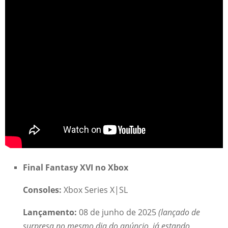
Final Fantasy XVI no Xbox
Consoles:
Xbox Series X|SL
Lançamento:
08 de junho de 2025
(lançado de
surpresa no mesmo dia do anúncio, já estando