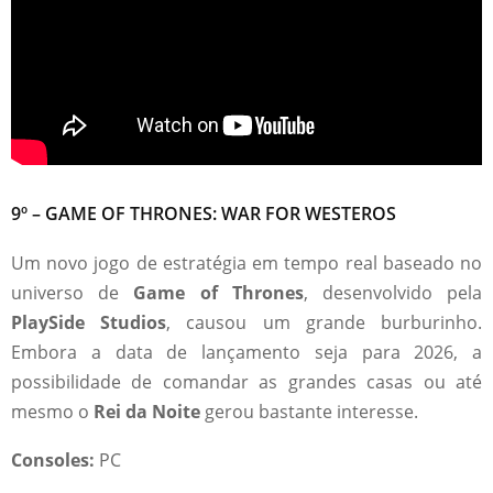
9º – GAME OF THRONES: WAR FOR WESTEROS
Um novo jogo de estratégia em tempo real baseado no
universo de
Game of Thrones
, desenvolvido pela
PlaySide Studios
, causou um grande burburinho.
Embora a data de lançamento seja para 2026, a
possibilidade de comandar as grandes casas ou até
mesmo o
Rei da Noite
gerou bastante interesse.
Consoles:
PC