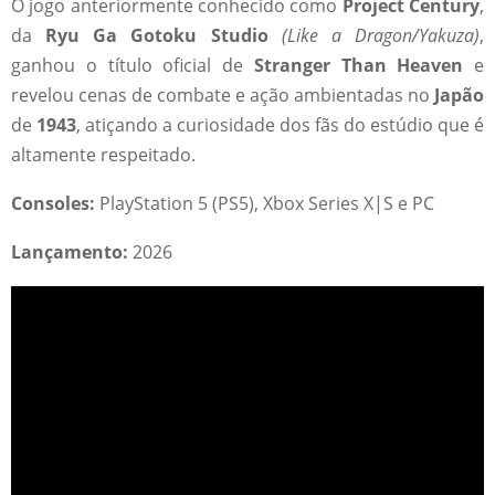
O jogo anteriormente conhecido como
Project Century
,
da
Ryu Ga Gotoku Studio
(Like a Dragon/Yakuza)
,
ganhou o título oficial de
Stranger Than Heaven
e
revelou cenas de combate e ação ambientadas no
Japão
de
1943
, atiçando a curiosidade dos fãs do estúdio que é
altamente respeitado.
Consoles:
PlayStation 5 (PS5), Xbox Series X|S e PC
Lançamento:
2026