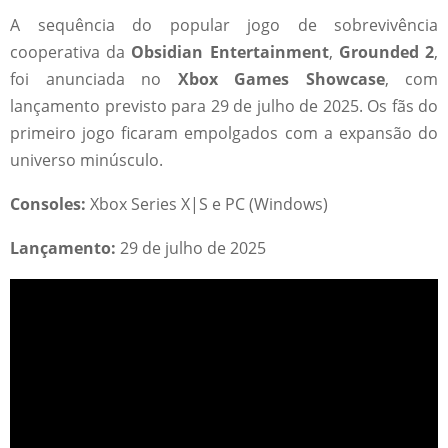
A sequência do popular jogo de sobrevivência
cooperativa da
Obsidian Entertainment
,
Grounded 2
,
foi anunciada no
Xbox Games Showcase
, com
lançamento previsto para 29 de julho de 2025. Os fãs do
primeiro jogo ficaram empolgados com a expansão do
universo minúsculo.
Consoles:
Xbox Series X|S e PC (Windows)
Lançamento:
29 de julho de 2025