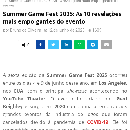
Summer Game Fest 2025: As 10 revelações mais empolgantes do
evento
Summer Game Fest 2025: As 10 revelações
mais empolgantes do evento
por
Bruno de Oliveira
12 de junho de 2025
1609
0
A sexta edição da
Summer Game Fest 2025
ocorreu
entre os dias 4 e 9 de junho deste ano, em
Los Angeles
,
nos
EUA
, com o principal
showcase
acontecendo no
YouTube Theater
. O evento foi criado por
Geof
Keighley
e surgiu em
2020
como uma alternativa aos
grandes eventos da indústria de jogos que foram
cancelados devido à pandemia de
COVID-19
. Ele foi
transmitido online para o mundo todo e contou com a