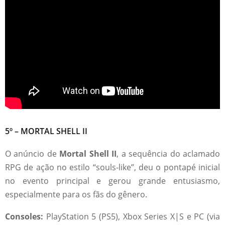
5º – MORTAL SHELL II
O anúncio de
Mortal Shell II
, a sequência do aclamado
RPG de ação no estilo “souls-like”, deu o pontapé inicial
no evento principal e gerou grande entusiasmo,
especialmente para os fãs do gênero.
Consoles:
PlayStation 5 (PS5), Xbox Series X|S e PC (via