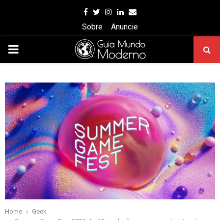
Facebook
Twitter
Instagram
Linkedin
Email
Sobre
Anuncie
PRIMARY
MENU
Home
Geek