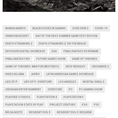
BANDAI NAMCO
BLACK VOICES IN GAMING
CODE VEIN 2
COVID-19
CRIMSON DESERT
DAY OF THE DEVS SUMMER GAME FEST EDITION
DEATH STRANDING 2
DEATH STRANDING 2: ON THE BEACH
DEVOLVER DIGITAL SHOWCASE
EUA
FINAL FANTASY VII REMAKE
FINAL FANTASY XVI
FUTURE GAMES SHOW
GAME OF THRONES
GAME OF THRONES: WAR FOR WESTEROS
GEOF KEIGHLEY
GROUNDED 2
HIDEO KOJIMA
JAPÃO
LATIN AMERICAN GAMES SHOWCASE
LIES OF P
LIES OF P: OVERTURE
LOS ANGELES
MORTAL SHELL II
OBSIDIAN ENTERTAINMENT
OVERTURE
PC
PC GAMING SHOW
PLAYSIDE STUDIOS
PLAYSTATION 4
PLAYSTATION 5
PLAYSTATION STATE OF PLAY
PROJECT CENTURY
PS4
PS5
REI DA NOITE
RESIDENT EVIL 9
RESIDENT EVIL 9: REQUIEM