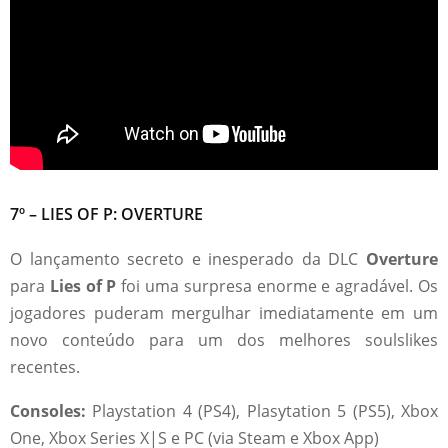
7º – LIES OF P: OVERTURE
O lançamento secreto e inesperado da DLC
Overture
para
Lies of P
foi uma surpresa enorme e agradável. Os
jogadores puderam mergulhar imediatamente em um
novo conteúdo para um dos melhores soulslikes
recentes.
Consoles:
Playstation 4 (PS4), Plasytation 5 (PS5), Xbox
One, Xbox Series X|S e PC (via Steam e Xbox App)