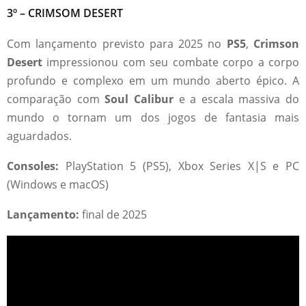
3º – CRIMSOM DESERT
Com lançamento previsto para 2025 no
PS5
,
Crimson
Desert
impressionou com seu combate corpo a corpo
profundo e complexo em um mundo aberto épico. A
comparação com
Soul Calibur
e a escala massiva do
mundo o tornam um dos jogos de fantasia mais
aguardados.
Consoles:
PlayStation 5 (PS5), Xbox Series X|S e PC
(Windows e macOS)
Lançamento:
final de 2025