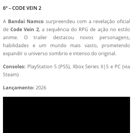
6º – CODE VEIN 2
A
Bandai Namco
surpreendeu com a revelação oficial
de
Code Vein 2
, a sequência do RPG de ação no estilo
anime. O trailer destacou novos personagens,
habilidades e um mundo mais vasto, prometendo
expandir o universo sombrio e intenso do original.
Consoles:
PlayStation 5 (PS5), Xbox Series X|S e PC (via
Steam)
Lançamento:
2026