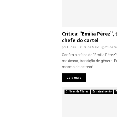
Crítica: “Emilia Pérez”
chefe do cartel
por
Lucas E. C. G. de Melo
20 de fe
Confira a crítica de "Emilia Pérez"
mexicano, transição de gênero. 
mesmo de estrear!...
Leia mais
Críticas de Filmes
Entretenimento
F