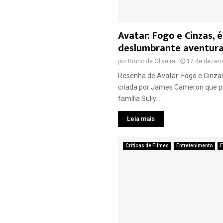
Avatar: Fogo e Cinzas, 
deslumbrante aventur
por
Bruno de Oliveira
17 de dezem
Resenha de Avatar: Fogo e Cinzas,
criada por James Cameron que pr
família Sully....
Leia mais
Críticas de Filmes
Entretenimento
F