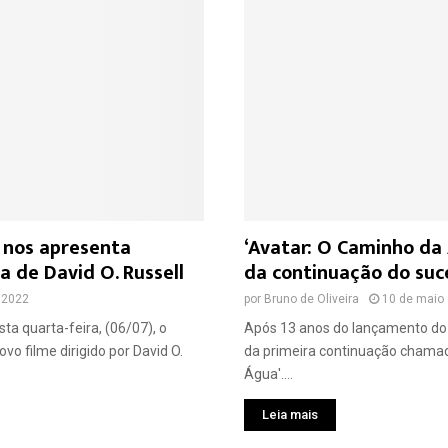
 nos apresenta
‘Avatar: O Caminho da 
a de David O. Russell
da continuação do suc
e 2022
por
Bruno de Oliveira
10 de maio
ta quarta-feira, (06/07), o
Após 13 anos do lançamento do 
ovo filme dirigido por David O.
da primeira continuação chamad
Água'....
Leia mais