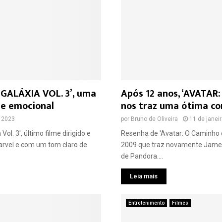
 GALÁXIA VOL. 3’, uma
Após 12 anos, ‘AVATAR
 e emocional
nos traz uma ótima co
 2023
por
Bruno de Oliveira
11 de janei
ol. 3', último filme dirigido e
Resenha de 'Avatar: O Caminho 
arvel e com um tom claro de
2009 que traz novamente Jame
de Pandora....
Leia mais
Entretenimento
Filmes