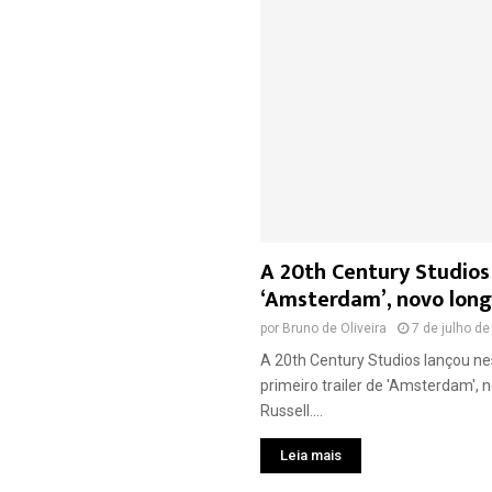
A 20th Century Studios
‘Amsterdam’, novo long
por
Bruno de Oliveira
7 de julho d
A 20th Century Studios lançou nes
primeiro trailer de 'Amsterdam', n
Russell....
Leia mais