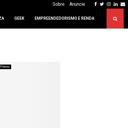
Facebook
Twitter
Instagr
Linke
E
Sobre
Anuncie
ZA
GEEK
EMPREENDEDORISMO E RENDA
Filmes