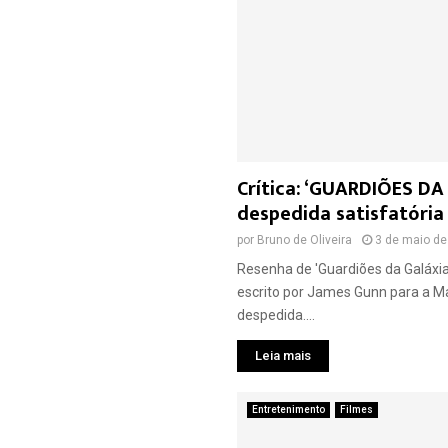
Crítica: ‘GUARDIÕES DA
despedida satisfatória
por
Bruno de Oliveira
3 de maio de
Resenha de 'Guardiões da Galáxia V
escrito por James Gunn para a M
despedida....
Leia mais
Entretenimento
Filmes