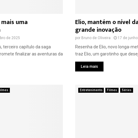
é mais uma
Elio, mantém o nível d
a
grande inovação
bro de 2025
por
Bruno de Oliveira
17 de junho
 terceiro capítulo da saga
Resenha de Elio, novo longa-m
omete finalizar as aventuras da
traz Elio, um garotinho que desej
Leia mais
ilmes
Entretenimento
Filmes
Séries