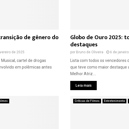
, transição de gênero do
Globo de Ouro 2025: t
destaques
vereiro de 2025
por
Bruno de Oliveira
6 de janeir
! Musical, cartel de drogas
Lista com todos os vencedores 
Envolvido em polêmicas antes
que teve como maior destaque a
Melhor Atriz....
Leia mais
ilmes
Críticas de Filmes
Entretenimento