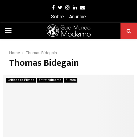
Facebook
Twitter
Instagram
Linkedin
Email
Sobre
Anuncie
PRIMARY
MENU
Home
Thomas Bidegain
Thomas Bidegain
Críticas de Filmes
Entretenimento
Filmes