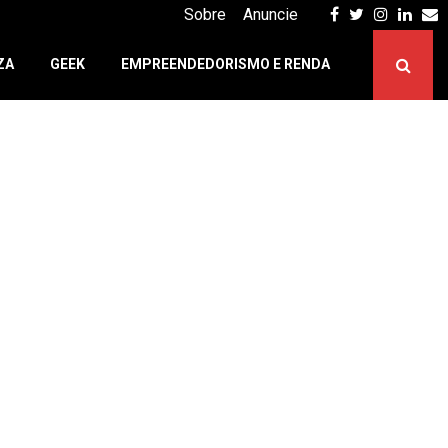
Facebook
Twitter
Instagr
Linke
E
Sobre
Anuncie
ZA
GEEK
EMPREENDEDORISMO E RENDA