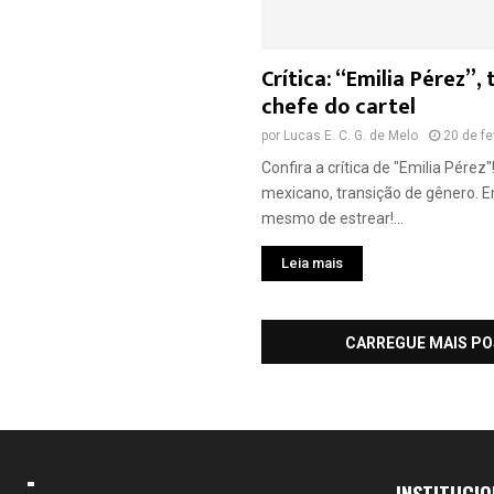
Crítica: “Emilia Pérez”
chefe do cartel
por
Lucas E. C. G. de Melo
20 de fe
Confira a crítica de "Emilia Pérez"
mexicano, transição de gênero. 
mesmo de estrear!...
Leia mais
CARREGUE MAIS P
INSTITUCIO