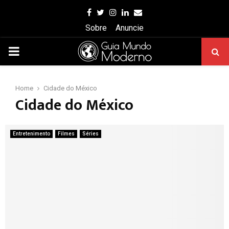
Facebook
Twitter
Instagram
Linkedin
Email
Sobre
Anuncie
PRIMARY
MENU
Home
Cidade do México
Cidade do México
Entretenimento
Filmes
Séries