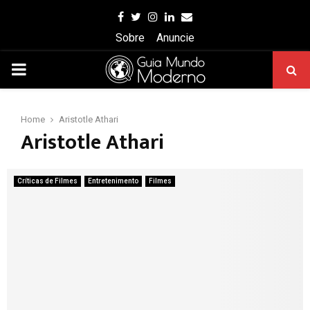
Facebook
Twitter
Instagram
Linkedin
Email
Sobre
Anuncie
PRIMARY
MENU
Home
Aristotle Athari
Aristotle Athari
Críticas de Filmes
Entretenimento
Filmes