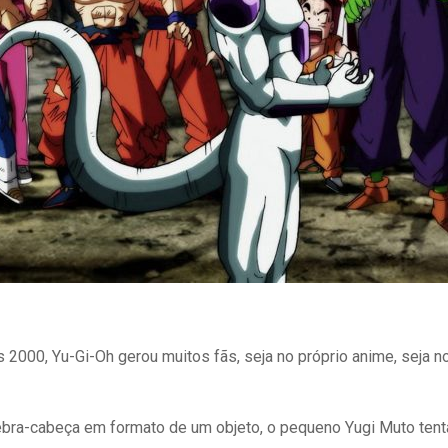
 2000, Yu-Gi-Oh gerou muitos fãs, seja no próprio anime, seja 
bra-cabeça em formato de um objeto, o pequeno Yugi Muto tenta 