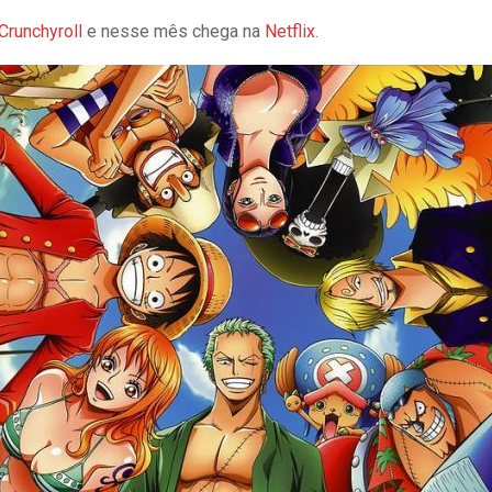
Crunchyroll
e nesse mês chega na
Netflix
.