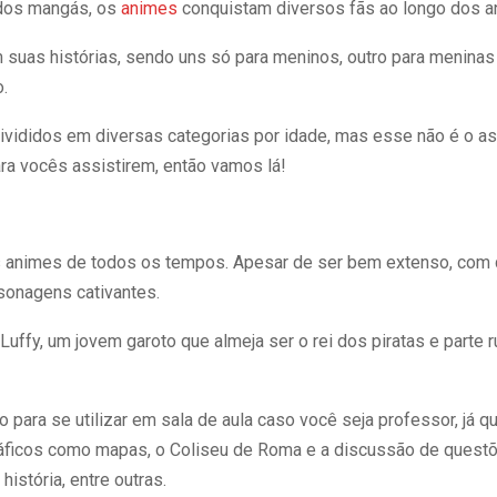
 dos mangás, os
animes
conquistam diversos fãs ao longo dos a
suas histórias, sendo uns só para meninos, outro para meninas 
.
vididos em diversas categorias por idade, mas esse não é o 
ara vocês assistirem, então vamos lá!
animes de todos os tempos. Apesar de ser bem extenso, com 
sonagens cativantes.
 Luffy, um jovem garoto que almeja ser o rei dos piratas e parte
para se utilizar em sala de aula caso você seja professor, já q
áficos como mapas, o Coliseu de Roma e a discussão de questõ
istória, entre outras.