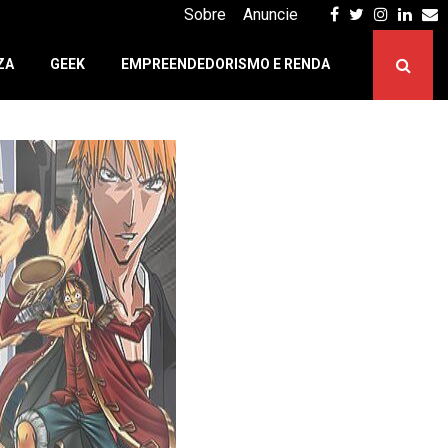
Facebook
Twitter
Instagr
Linke
E
Sobre
Anuncie
ZA
GEEK
EMPREENDEDORISMO E RENDA