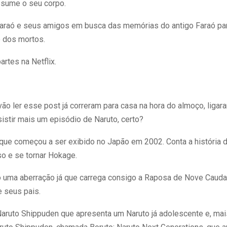
ssume o seu corpo.
 Faraó e seus amigos em busca das memórias do antigo Faraó pa
 dos mortos.
rtes na Netflix.
o ler esse post já correram para casa na hora do almoço, ligar
stir mais um episódio de Naruto, certo?
que começou a ser exibido no Japão em 2002. Conta a história d
o e se tornar Hokage.
mo uma aberração já que carrega consigo a Raposa de Nove Caud
e seus pais.
Naruto Shippuden que apresenta um Naruto já adolescente e, ma