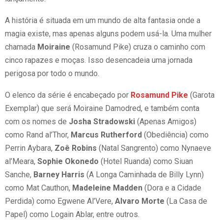
A história é situada em um mundo de alta fantasia onde a
magia existe, mas apenas alguns podem usá-la. Uma mulher
chamada
Moiraine
(Rosamund Pike) cruza o caminho com
cinco rapazes e moças. Isso desencadeia uma jornada
perigosa por todo o mundo.
O elenco da série é encabeçado por
Rosamund Pike
(Garota
Exemplar) que será Moiraine Damodred, e também conta
com os nomes de
Josha Stradowski
(Apenas Amigos)
como Rand al’Thor,
Marcus Rutherford
(Obediência) como
Perrin Aybara,
Zoê Robins
(Natal Sangrento) como Nynaeve
al’Meara,
Sophie Okonedo
(Hotel Ruanda) como Siuan
Sanche,
Barney Harris
(A Longa Caminhada de Billy Lynn)
como Mat Cauthon,
Madeleine Madden
(Dora e a Cidade
Perdida) como Egwene Al’Vere,
Alvaro Morte
(La Casa de
Papel) como Logain Ablar, entre outros.