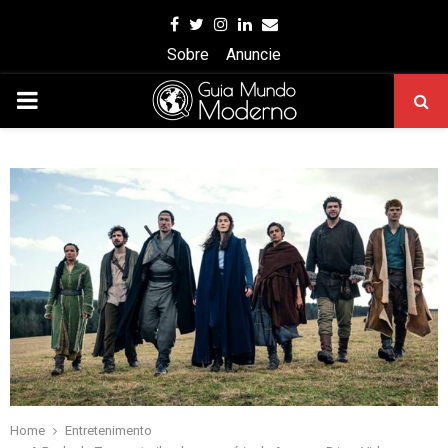
Facebook
Twitter
Instagram
Linkedin
Email
Sobre
Anuncie
PRIMARY
MENU
Home
Entretenimento