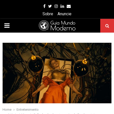
Facebook
Twitter
Instagram
Linkedin
Email
Sobre
Anuncie
PRIMARY
MENU
Home
Entretenimento