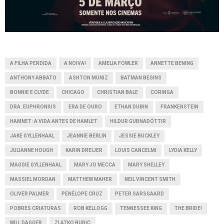
A FILHA PERDIDA
A NOIVA!
AMELIA FOWLER
ANNETTE BENING
ANTHONY ABBATO
ASHTON MUNIZ
BATMAN BEGINS
BONNIE E CLYDE
CHICAGO
CHRISTIAN BALE
CORINGA
DRA. EUPHRONIUS
ERA DE OURO
ETHAN DUBIN
FRANKENSTEIN
HAMNET: A VIDA ANTES DE HAMLET
HILDUR GUÐNADÓTTIR
JAKE GYLLENHAAL
JEANNIE BERLIN
JESSIE BUCKLEY
JULIANNE HOUGH
KARIN DREIJER
LOUIS CANCELMI
LYDIA KELLY
MAGGIE GYLLENHAAL
MARY JO MECCA
MARY SHELLEY
MASSIEL MORDAN
MATTHEW MAHER
NEIL VINCENT SMITH
OLIVER PALMER
PENÉLOPE CRUZ
PETER SARSGAARD
POBRES CRIATURAS
ROB KELLOGG
TENNESSEE KING
THE BRIDE!
WILL DAGGER
ZLATKO BURIC