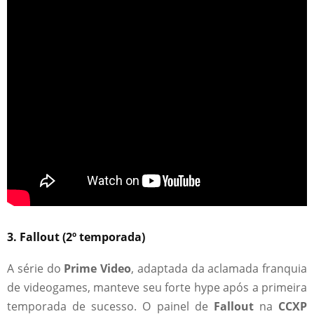
3.
Fallout (2º temporada)
A série do
Prime Video
, adaptada da aclamada franquia
de videogames, manteve seu forte hype após a primeira
temporada de sucesso. O painel de
Fallout
na
CCXP