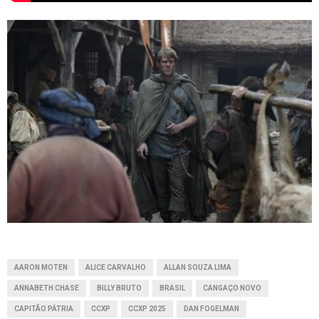
AARON MOTEN
ALICE CARVALHO
ALLAN SOUZA LIMA
ANNABETH CHASE
BILLY BRUTO
BRASIL
CANGAÇO NOVO
CAPITÃO PÁTRIA
CCXP
CCXP 2025
DAN FOGELMAN