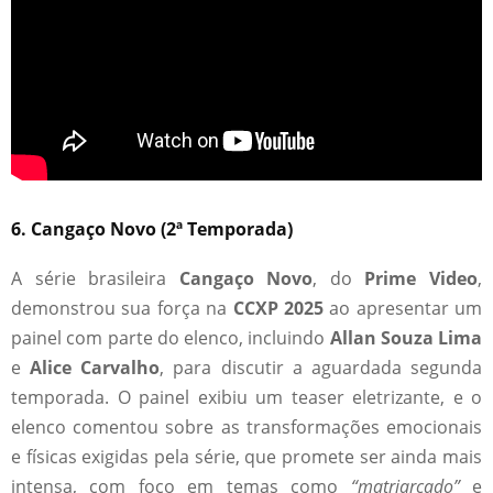
6. Cangaço Novo (2ª Temporada)
A série brasileira
Cangaço Novo
, do
Prime Video
,
demonstrou sua força na
CCXP 2025
ao apresentar um
painel com parte do elenco, incluindo
Allan Souza Lima
e
Alice Carvalho
, para discutir a aguardada segunda
temporada. O painel exibiu um teaser eletrizante, e o
elenco comentou sobre as transformações emocionais
e físicas exigidas pela série, que promete ser ainda mais
intensa, com foco em temas como
“matriarcado”
e