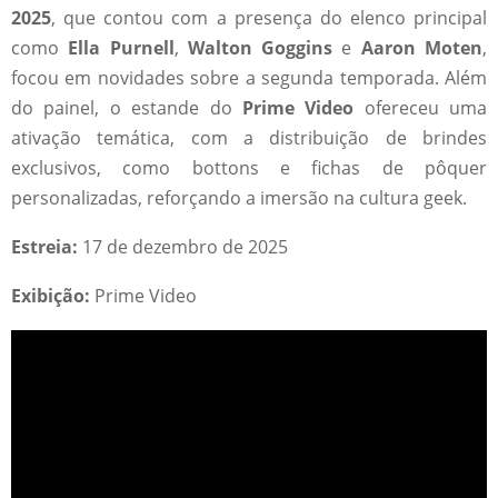
2025
, que contou com a presença do elenco principal
como
Ella Purnell
,
Walton Goggins
e
Aaron Moten
,
focou em novidades sobre a segunda temporada. Além
do painel, o estande do
Prime Video
ofereceu uma
ativação temática, com a distribuição de brindes
exclusivos, como bottons e fichas de pôquer
personalizadas, reforçando a imersão na cultura geek.
Estreia:
17 de dezembro de 2025
Exibição:
Prime Video