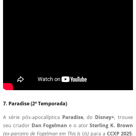
7. Paradise (2ª Temporada)
A série pós-apocalíptica
Paradise
, do
Disney+
, trouxe
seu criador
Dan Fogelman
e o ator
Sterling K. Brown
(ex-parceiro de Fogelman em This Is Us)
para a
CCXP 2025
.