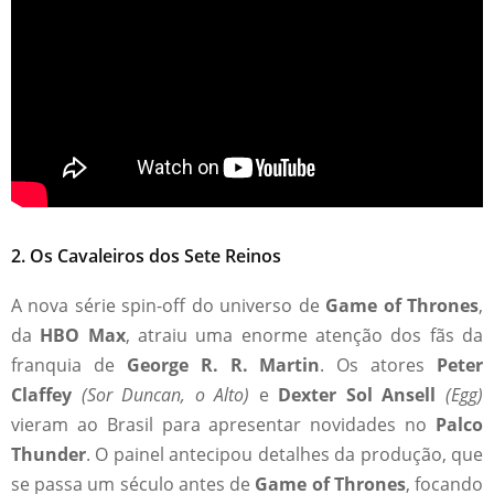
2. Os Cavaleiros dos Sete Reinos
A nova série spin-off do universo de
Game of Thrones
,
da
HBO Max
, atraiu uma enorme atenção dos fãs da
franquia de
George R. R. Martin
. Os atores
Peter
Claffey
(Sor Duncan, o Alto)
e
Dexter Sol Ansell
(Egg)
vieram ao Brasil para apresentar novidades no
Palco
Thunder
. O painel antecipou detalhes da produção, que
se passa um século antes de
Game of Thrones
, focando