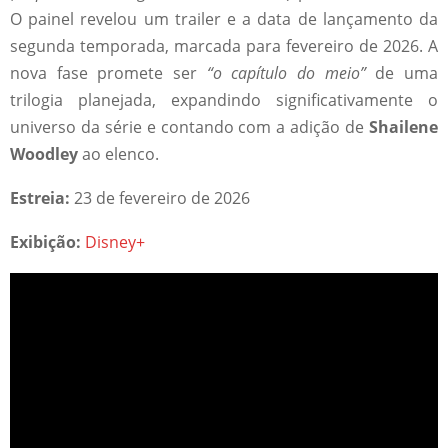
O painel revelou um trailer e a data de lançamento da
segunda temporada, marcada para fevereiro de 2026. A
nova fase promete ser
“o capítulo do meio”
de uma
trilogia planejada, expandindo significativamente o
universo da série e contando com a adição de
Shailene
Woodley
ao elenco.
Estreia:
23 de fevereiro de 2026
Exibição:
Disney+