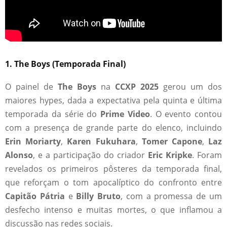
1.
The Boys (Temporada Final)
O painel de
The Boys
na
CCXP 2025
gerou um dos
maiores hypes, dada a expectativa pela quinta e última
temporada da série do
Prime Video
. O evento contou
com a presença de grande parte do elenco, incluindo
Erin Moriarty
,
Karen Fukuhara
,
Tomer Capone
,
Laz
Alonso
, e a participação do criador
Eric Kripke
. Foram
revelados os primeiros pôsteres da temporada final,
que reforçam o tom apocalíptico do confronto entre
Capitão Pátria
e
Billy Bruto
, com a promessa de um
desfecho intenso e muitas mortes, o que inflamou a
discussão nas redes sociais.