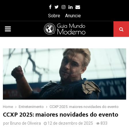
Facebook
Twitter
Instagram
Linkedin
Email
Sobre
Anuncie
PRIMARY
MENU
Home
Entretenimento
CCXP 2025: maiores novidades do evento
CCXP 2025: maiores novidades do evento
por
Bruno de Oliveira
12 de dezembro de 2025
833