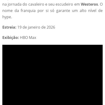
na jornada do cavaleiro e seu escudeiro em
Westeros
. O
nome da franquia por si só garante um alto nível de
hype.
Estreia:
19 de janeiro de 2026
Exibição:
HBO Max