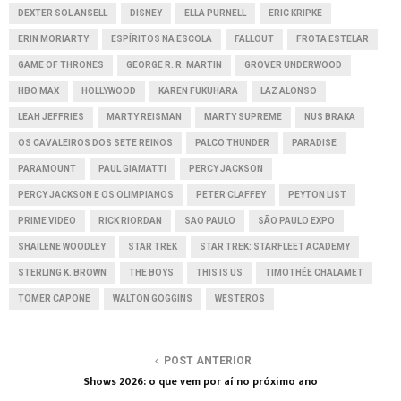
DEXTER SOL ANSELL
DISNEY
ELLA PURNELL
ERIC KRIPKE
ERIN MORIARTY
ESPÍRITOS NA ESCOLA
FALLOUT
FROTA ESTELAR
GAME OF THRONES
GEORGE R. R. MARTIN
GROVER UNDERWOOD
HBO MAX
HOLLYWOOD
KAREN FUKUHARA
LAZ ALONSO
LEAH JEFFRIES
MARTY REISMAN
MARTY SUPREME
NUS BRAKA
OS CAVALEIROS DOS SETE REINOS
PALCO THUNDER
PARADISE
PARAMOUNT
PAUL GIAMATTI
PERCY JACKSON
PERCY JACKSON E OS OLIMPIANOS
PETER CLAFFEY
PEYTON LIST
PRIME VIDEO
RICK RIORDAN
SAO PAULO
SÃO PAULO EXPO
SHAILENE WOODLEY
STAR TREK
STAR TREK: STARFLEET ACADEMY
STERLING K. BROWN
THE BOYS
THIS IS US
TIMOTHÉE CHALAMET
TOMER CAPONE
WALTON GOGGINS
WESTEROS
POST ANTERIOR
Shows 2026: o que vem por aí no próximo ano