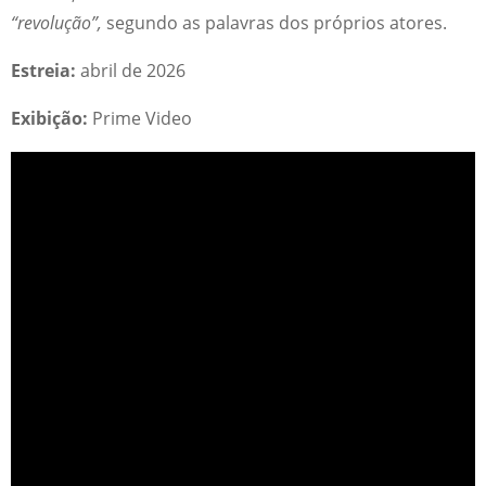
“revolução”,
segundo as palavras dos próprios atores.
Estreia:
abril de 2026
Exibição:
Prime Video