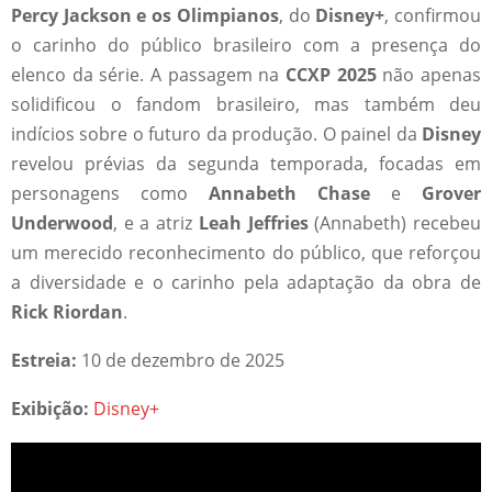
Percy Jackson e os Olimpianos
, do
Disney+
, confirmou
o carinho do público brasileiro com a presença do
elenco da série. A passagem na
CCXP 2025
não apenas
solidificou o fandom brasileiro, mas também deu
indícios sobre o futuro da produção. O painel da
Disney
revelou prévias da segunda temporada, focadas em
personagens como
Annabeth Chase
e
Grover
Underwood
, e a atriz
Leah Jeffries
(Annabeth) recebeu
um merecido reconhecimento do público, que reforçou
a diversidade e o carinho pela adaptação da obra de
Rick Riordan
.
Estreia:
10 de dezembro de 2025
Exibição:
Disney+