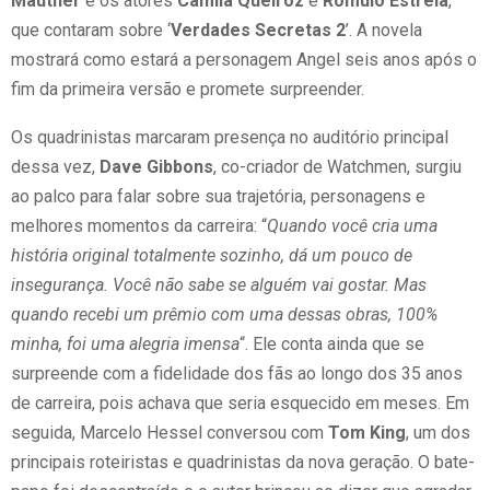
Mautner
e os atores
Camila Queiroz
e
Romulo Estrela
,
que contaram sobre ‘
Verdades Secretas 2
’. A novela
mostrará como estará a personagem Angel seis anos após o
fim da primeira versão e promete surpreender.
Os quadrinistas marcaram presença no auditório principal
dessa vez,
Dave Gibbons
, co-criador de Watchmen, surgiu
ao palco para falar sobre sua trajetória, personagens e
melhores momentos da carreira: “
Quando você cria uma
história original totalmente sozinho, dá um pouco de
insegurança. Você não sabe se alguém vai gostar. Mas
quando recebi um prêmio com uma dessas obras, 100%
minha, foi uma alegria imensa
“. Ele conta ainda que se
surpreende com a fidelidade dos fãs ao longo dos 35 anos
de carreira, pois achava que seria esquecido em meses. Em
seguida, Marcelo Hessel conversou com
Tom King
, um dos
principais roteiristas e quadrinistas da nova geração. O bate-