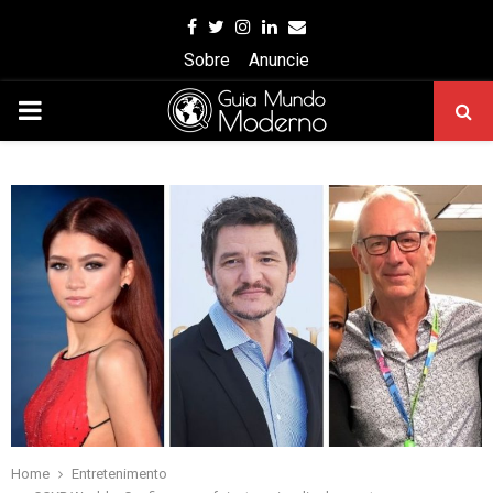
Facebook
Twitter
Instagram
Linkedin
Email
Sobre
Anuncie
PRIMARY
MENU
Home
Entretenimento