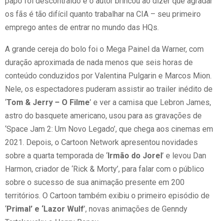
papo foi descontraído e o autor brincou ao dizer que agradar
os fãs é tão difícil quanto trabalhar na CIA – seu primeiro
emprego antes de entrar no mundo das HQs.
A grande cereja do bolo foi o Mega Painel da Warner, com
duração aproximada de nada menos que seis horas de
conteúdo conduzidos por Valentina Pulgarin e Marcos Mion.
Nele, os espectadores puderam assistir ao trailer inédito de
‘
Tom & Jerry – O Filme
’ e ver a camisa que Lebron James,
astro do basquete americano, usou para as gravações de
‘Space Jam 2: Um Novo Legado’, que chega aos cinemas em
2021. Depois, o Cartoon Network apresentou novidades
sobre a quarta temporada de ‘
Irmão do Jorel
’ e levou Dan
Harmon, criador de ‘Rick & Morty’, para falar com o público
sobre o sucesso de sua animação presente em 200
territórios. O Cartoon também exibiu o primeiro episódio de
‘
Primal’ e ‘Lazor Wulf
’, novas animações de Genndy