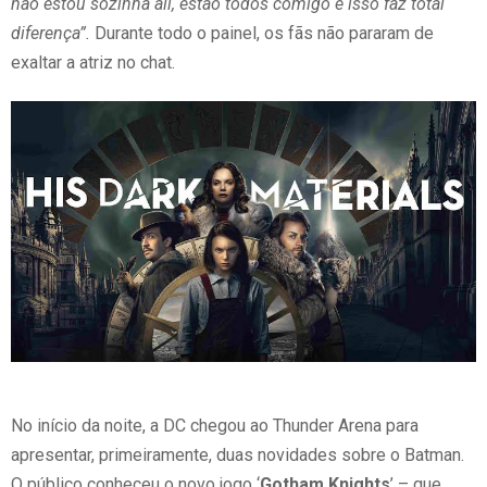
não estou sozinha ali, estão todos comigo e isso faz total
diferença”.
Durante todo o painel, os fãs não pararam de
exaltar a atriz no chat.
No início da noite, a DC chegou ao Thunder Arena para
apresentar, primeiramente, duas novidades sobre o Batman.
O público conheceu o novo jogo ‘
Gotham Knights
’ – que