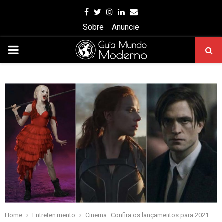
Facebook
Twitter
Instagram
Linkedin
Email
Sobre
Anuncie
PRIMARY
MENU
Home
Entretenimento
Cinema : Confira os lançamentos para 2021