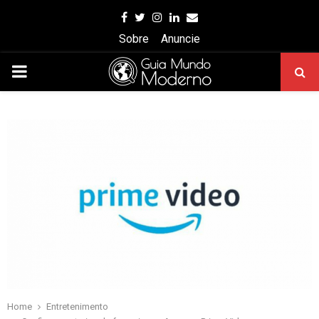
Facebook
Twitter
Instagram
Linkedin
Email
Sobre
Anuncie
PRIMARY
MENU
Home
Entretenimento