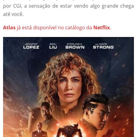
por CGI, a sensação de estar vendo algo grande chega
até você.
Atlas
já está disponível no catálogo da
Netflix
.