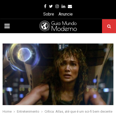
Facebook
Twitter
Instagram
Linkedin
Email
Sobre
Anuncie
PRIMARY
MENU
Home
Entretenimento
Crítica: Atlas, até que é um sci-fi bem decente