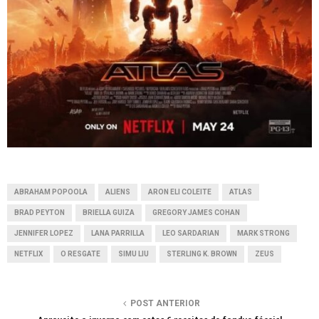
ABRAHAM POPOOLA
ALIENS
ARON ELI COLEITE
ATLAS
BRAD PEYTON
BRIELLA GUIZA
GREGORY JAMES COHAN
JENNIFER LOPEZ
LANA PARRILLA
LEO SARDARIAN
MARK STRONG
NETFLIX
O RESGATE
SIMU LIU
STERLING K. BROWN
ZEUS
POST ANTERIOR