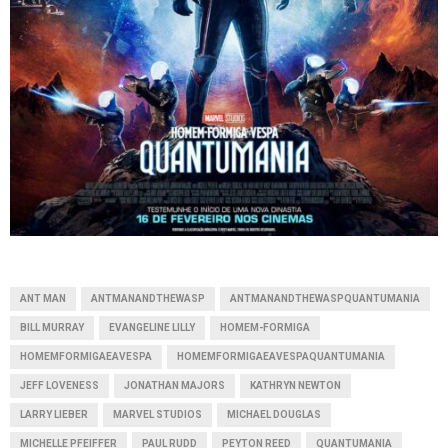
ANT MAN
ANTMANANDTHEWASP
ANTMANANDTHEWASPQUANTUMANIA
BILL MURRAY
EVANGELINE LILLY
HOMEM-FORMIGA
HOMEMFORMIGAEAVESPA
HOMEMFORMIGAEAVESPAQUANTUMANIA
JEFF LOVENESS
JONATHAN MAJORS
KATHRYN NEWTON
LARRY LIEBER
MARVEL STUDIOS
MICHAEL DOUGLAS
MICHELLE PFEIFFER
PAUL RUDD
PEYTON REED
QUANTUMANIA