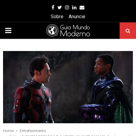
Facebook
Twitter
Instagram
Linkedin
Email
Sobre
Anuncie
PRIMARY
MENU
Home
Entretenimento