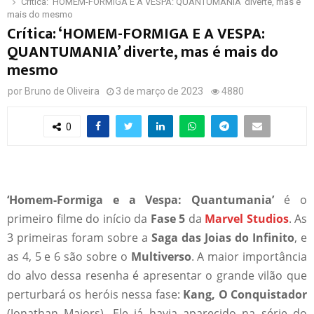
Crítica: ‘HOMEM-FORMIGA E A VESPA: QUANTUMANIA’ diverte, mas é
mais do mesmo
Crítica: ‘HOMEM-FORMIGA E A VESPA:
QUANTUMANIA’ diverte, mas é mais do
mesmo
por
Bruno de Oliveira
3 de março de 2023
4880
0
‘Homem-Formiga e a Vespa: Quantumania’
é o
primeiro filme do início da
Fase 5
da
Marvel Studios
. As
3 primeiras foram sobre a
Saga das Joias do Infinito
, e
as 4, 5 e 6 são sobre o
Multiverso
. A maior importância
do alvo dessa resenha é apresentar o grande vilão que
perturbará os heróis nessa fase:
Kang, O Conquistador
(Jonathan Majors). Ele já havia aparecido na série do