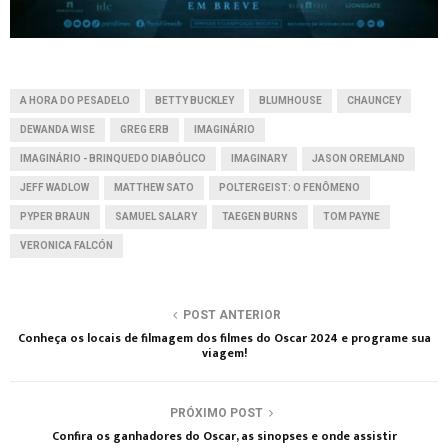
A HORA DO PESADELO
BETTY BUCKLEY
BLUMHOUSE
CHAUNCEY
DEWANDA WISE
GREG ERB
IMAGINÁRIO
IMAGINÁRIO - BRINQUEDO DIABÓLICO
IMAGINARY
JASON OREMLAND
JEFF WADLOW
MATTHEW SATO
POLTERGEIST: O FENÔMENO
PYPER BRAUN
SAMUEL SALARY
TAEGEN BURNS
TOM PAYNE
VERONICA FALCÓN
POST ANTERIOR
Conheça os locais de filmagem dos filmes do Oscar 2024 e programe sua
viagem!
PRÓXIMO POST
Confira os ganhadores do Oscar, as sinopses e onde assistir