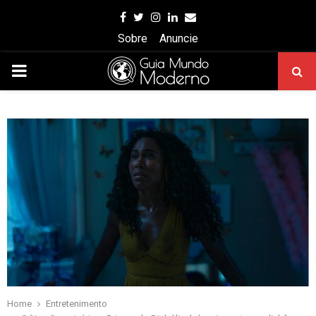
Facebook
Twitter
Instagram
Linkedin
Email
Sobre
Anuncie
PRIMARY
MENU
Home
Entretenimento