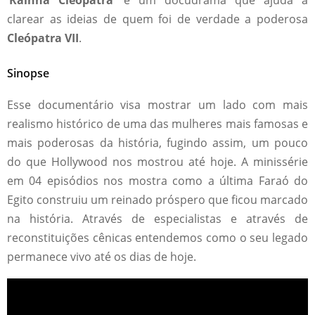
‘Rainha Cleópatra’
é um docudrama que ajuda a
clarear as ideias de quem foi de verdade a poderosa
Cleópatra VII
.
Sinopse
Esse documentário visa mostrar um lado com mais
realismo histórico de uma das mulheres mais famosas e
mais poderosas da história, fugindo assim, um pouco
do que Hollywood nos mostrou até hoje. A minissérie
em 04 episódios nos mostra como a última Faraó do
Egito construiu um reinado próspero que ficou marcado
na história. Através de especialistas e através de
reconstituições cênicas entendemos como o seu legado
permanece vivo até os dias de hoje.