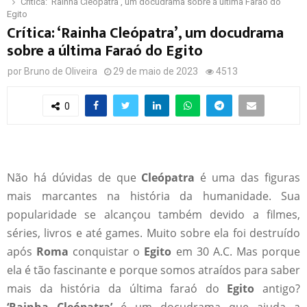
Crítica: ‘Rainha Cleópatra’, um docudrama sobre a última Faraó do
Egito
Crítica: ‘Rainha Cleópatra’, um docudrama
sobre a última Faraó do Egito
por
Bruno de Oliveira
29 de maio de 2023
4513
0
Não há dúvidas de que
Cleópatra
é uma das figuras
mais marcantes na história da humanidade. Sua
popularidade se alcançou também devido a filmes,
séries, livros e até games. Muito sobre ela foi destruído
após
Roma
conquistar o
Egito
em 30 A.C. Mas porque
ela é tão fascinante e porque somos atraídos para saber
mais da história da última faraó do
Egito
antigo?