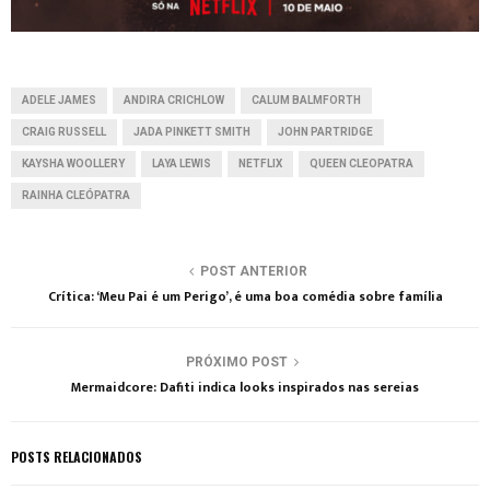
ADELE JAMES
ANDIRA CRICHLOW
CALUM BALMFORTH
CRAIG RUSSELL
JADA PINKETT SMITH
JOHN PARTRIDGE
KAYSHA WOOLLERY
LAYA LEWIS
NETFLIX
QUEEN CLEOPATRA
RAINHA CLEÓPATRA
POST ANTERIOR
Crítica: ‘Meu Pai é um Perigo’, é uma boa comédia sobre família
PRÓXIMO POST
Mermaidcore: Dafiti indica looks inspirados nas sereias
POSTS RELACIONADOS