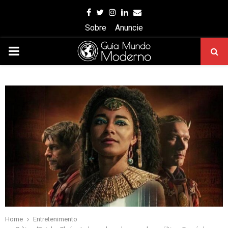
Facebook
Twitter
Instagram
Linkedin
Email
Sobre
Anuncie
PRIMARY
MENU
Home
Entretenimento