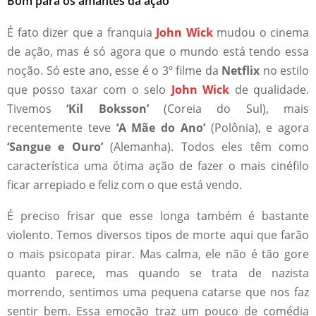
Bom para os amantes da ação
É fato dizer que a franquia
John Wick
mudou o cinema
de ação, mas é só agora que o mundo está tendo essa
noção. Só este ano, esse é o 3º filme da
Netflix
no estilo
que posso taxar com o selo
John Wick
de qualidade.
Tivemos
‘Kil Boksson’
(Coreia do Sul), mais
recentemente teve
‘A Mãe do Ano’
(Polônia), e agora
‘Sangue e Ouro’
(Alemanha). Todos eles têm como
característica uma ótima ação de fazer o mais cinéfilo
ficar arrepiado e feliz com o que está vendo.
É preciso frisar que esse longa também é bastante
violento. Temos diversos tipos de morte aqui que farão
o mais psicopata pirar. Mas calma, ele não é tão gore
quanto parece, mas quando se trata de nazista
morrendo, sentimos uma pequena catarse que nos faz
sentir bem. Essa emoção traz um pouco de comédia