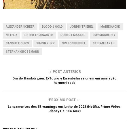
ALEXANDER SCHEER
BLOOD & GOLD
JÖRDIS TRIEBEL
MARIE HACKE
NETFLIX
PETER THORWARTH
ROBERT MAASER
ROY MCCREREY
SANGUE E OURO
SIMON RUPP
SIMSON BUBBEL
STEFAN BARTH
STEPHAN GROSSMANN
POST ANTERIOR
Dia do Hambúrguer: ExTouro e Eisenbahn se unem em uma ação
harmonizada
PRÓXIMO POST
Lançamentos dos Streamings em Junho de 2023 (Netflix, Prime Video,
Disney+ e HBO Max)