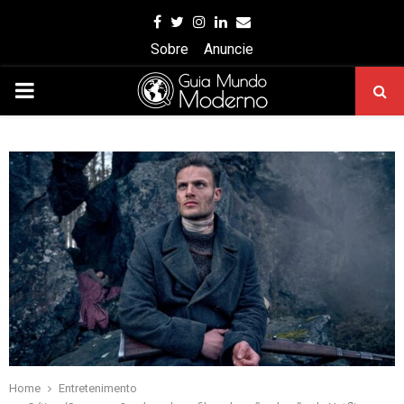
Facebook
Twitter
Instagram
Linkedin
Email
Sobre
Anuncie
PRIMARY
MENU
Home
Entretenimento