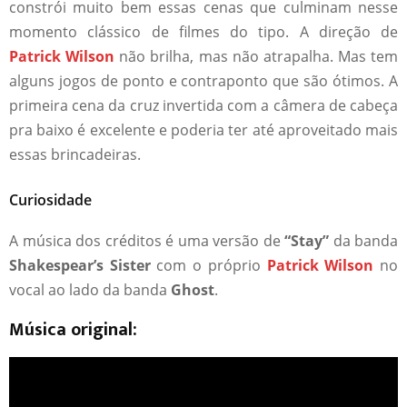
constrói muito bem essas cenas que culminam nesse
momento clássico de filmes do tipo. A direção de
Patrick Wilson
não brilha, mas não atrapalha. Mas tem
alguns jogos de ponto e contraponto que são ótimos. A
primeira cena da cruz invertida com a câmera de cabeça
pra baixo é excelente e poderia ter até aproveitado mais
essas brincadeiras.
Curiosidade
A música dos créditos é uma versão de
“Stay”
da banda
Shakespear’s Sister
com o próprio
Patrick Wilson
no
vocal ao lado da banda
Ghost
.
Música original: