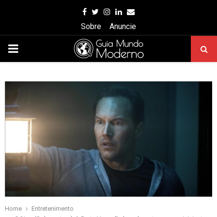
Facebook
Twitter
Instagram
Linkedin
Email
Sobre
Anuncie
PRIMARY
MENU
Home
Entretenimento