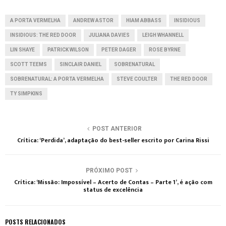
A PORTA VERMELHA
ANDREW ASTOR
HIAM ABBASS
INSIDIOUS
INSIDIOUS: THE RED DOOR
JULIANA DAVIES
LEIGH WHANNELL
LIN SHAYE
PATRICK WILSON
PETER DAGER
ROSE BYRNE
SCOTT TEEMS
SINCLAIR DANIEL
SOBRENATURAL
SOBRENATURAL: A PORTA VERMELHA
STEVE COULTER
THE RED DOOR
TY SIMPKINS
POST ANTERIOR
Crítica: ‘Perdida’, adaptação do best-seller escrito por Carina Rissi
PRÓXIMO POST
Crítica: ‘Missão: Impossível – Acerto de Contas – Parte 1’, é ação com
status de excelência
POSTS RELACIONADOS