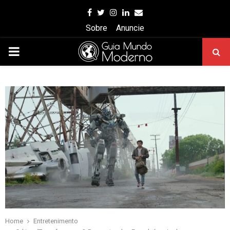
Facebook
Twitter
Instagram
Linkedin
Email
Sobre
Anuncie
PRIMARY
MENU
Home
Entretenimento