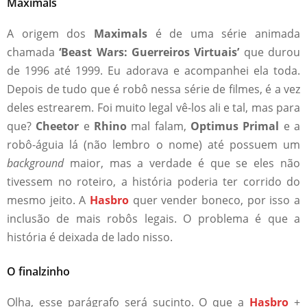
Maximals
A origem dos
Maximals
é de uma série animada
chamada
‘Beast Wars: Guerreiros Virtuais’
que durou
de 1996 até 1999. Eu adorava e acompanhei ela toda.
Depois de tudo que é robô nessa série de filmes, é a vez
deles estrearem. Foi muito legal vê-los ali e tal, mas para
que?
Cheetor
e
Rhino
mal falam,
Optimus Primal
e a
robô-águia lá (não lembro o nome) até possuem um
background
maior, mas a verdade é que se eles não
tivessem no roteiro, a história poderia ter corrido do
mesmo jeito. A
Hasbro
quer vender boneco, por isso a
inclusão de mais robôs legais. O problema é que a
história é deixada de lado nisso.
O finalzinho
Olha, esse parágrafo será sucinto. O que a
Hasbro
+