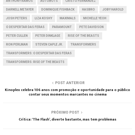
ANTHONY RAMOS
AUTOBOTS
CRISTO FERNÁNDEZ
DARNELL METAYER
DOMINIQUE FISHBACK
HASBRO
JOBY HAROLD
JOSH PETERS
LIZA KOSHY
MAXIMALS
MICHELLE YEOH
O DESPERTAR DAS FERAS
PARAMOUNT
PETE DAVIDSON
PETER CULLEN
PETER DINKLAGE
RISE OF THE BEASTS
RON PERLMAN
STEVEN CAPLE JR.
TRANSFORMERS
TRANSFORMERS: O DESPERTAR DAS FERAS
TRANSFORMERS: RISE OF THE BEASTS
POST ANTERIOR
Kinoplex celebra 106 anos com promoção e oportunidade para o público
contar seus momentos marcantes no cinema
PRÓXIMO POST
Crítica: ‘The Flash’, diverte bastante, mas tem problemas