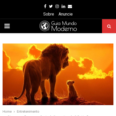
Facebook
Twitter
Instagram
Linkedin
Email
Sobre
Anuncie
PRIMARY
MENU
Home
Entretenimento