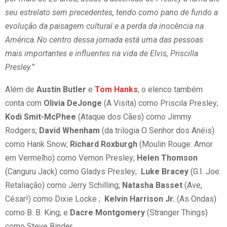
seu estrelato sem precedentes, tendo como pano de fundo a
evolução da paisagem cultural e a perda da inocência na
América. No centro dessa jornada está uma das pessoas
mais importantes e influentes na vida de Elvis, Priscilla
Presley.”
Além de
Austin Butler
e
Tom Hanks
, o elenco também
conta com
Olivia DeJonge
(A Visita) como Priscila Presley;
Kodi Smit-McPhee
(Ataque dos Cães) como Jimmy
Rodgers;
David Whenham
(da trilogia O Senhor dos Anéis)
como Hank Snow;
Richard Roxburgh
(Moulin Rouge: Amor
em Vermelho) como Vernon Presley;
Helen Thomson
(Canguru Jack) como Gladys Presley;
Luke Bracey
(G.I. Joe:
Retaliação) como Jerry Schilling;
Natasha Basset
(Ave,
César!) como Dixie Locke ;
Kelvin Harrison Jr.
(As Ondas)
como B. B. King; e
Dacre Montgomery
(Stranger Things)
como Steve Binder.