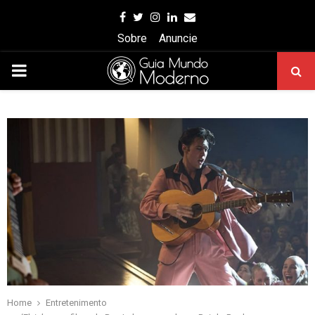
Facebook
Twitter
Instagram
Linkedin
Email
Sobre
Anuncie
PRIMARY
MENU
Home
Entretenimento