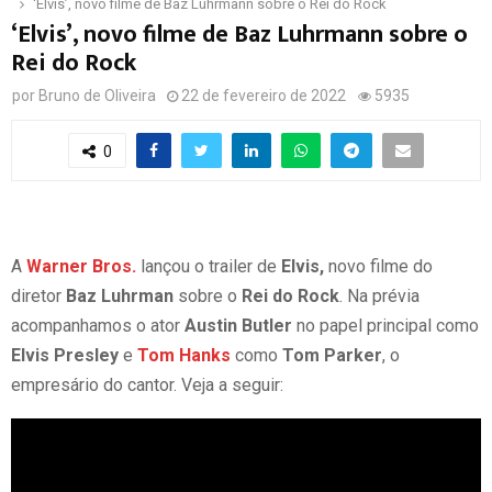
‘Elvis’, novo filme de Baz Luhrmann sobre o Rei do Rock
‘Elvis’, novo filme de Baz Luhrmann sobre o
Rei do Rock
por
Bruno de Oliveira
22 de fevereiro de 2022
5935
0
A
Warner Bros.
lançou o trailer de
Elvis,
novo filme do
diretor
Baz Luhrman
sobre o
Rei do Rock
. Na prévia
acompanhamos o ator
Austin Butler
no papel principal como
Elvis Presley
e
Tom Hanks
como
Tom Parker
, o
empresário do cantor. Veja a seguir: