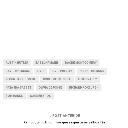
AUSTIN BUTLER
BAZ LUHRMANN
DACRE MONTGOMERY
DAVID WHENHAM
ELVIS
ELVIS PRESLEY
HELEN THOMSON
KELVIN HARRISON JR.
KODI SMIT-MCPHEE
LUKE BRACEY
NATASHA BASSET
OLIVIA DEJONGE
RICHARD ROXBURGH
TOM HANKS
WARNER BROS
POST ANTERIOR
‘Pânico’, um ótimo filme que respeita os velhos fãs