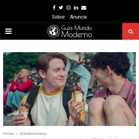
Facebook
Twitter
Instagram
Linkedin
Email
Sobre
Anuncie
PRIMARY
MENU
Home
Entretenimento