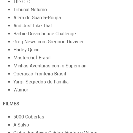
The O. C.
Tribunal Noturno
Além do Guarda-Roupa
And Just Like That…
Barbie Dreamhouse Challenge
Greg News com Gregório Duvivier
Harley Quinn
Masterchef Brasil
Minhas Aventuras com o Superman
Operação Fronteira Brasil
Yargi: Segredos de Família
Warrior
FILMES
5000 Cobertas
A Salvo
Clube dos Anjos Caídos: Heróis e Vilões