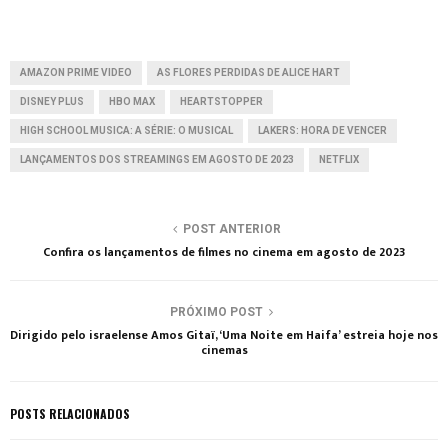
AMAZON PRIME VIDEO
AS FLORES PERDIDAS DE ALICE HART
DISNEY PLUS
HBO MAX
HEARTSTOPPER
HIGH SCHOOL MUSICA: A SÉRIE: O MUSICAL
LAKERS: HORA DE VENCER
LANÇAMENTOS DOS STREAMINGS EM AGOSTO DE 2023
NETFLIX
POST ANTERIOR
Confira os lançamentos de filmes no cinema em agosto de 2023
PRÓXIMO POST
Dirigido pelo israelense Amos Gitaï, ‘Uma Noite em Haifa’ estreia hoje nos
cinemas
POSTS RELACIONADOS