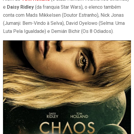
e
Daisy Ridley
(da franquia Star Wars), o elenco também
conta com Mads Mikkelsen (Doutor Estranho), Nick Jonas
(Jumanji: Bem-Vindo à Selva), David Oyelowo (Selma: Uma
Luta Pela Igualdade) e Demián Bichir (Os 8 Odiados).