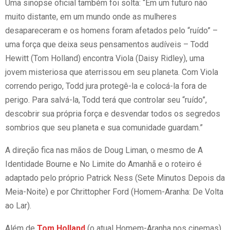
Uma sinopse oficial também foi solta: “Em um futuro não
muito distante, em um mundo onde as mulheres
desapareceram e os homens foram afetados pelo “ruído” –
uma força que deixa seus pensamentos audíveis – Todd
Hewitt (Tom Holland) encontra Viola (Daisy Ridley), uma
jovem misteriosa que aterrissou em seu planeta. Com Viola
correndo perigo, Todd jura protegê-la e colocá-la fora de
perigo. Para salvá-la, Todd terá que controlar seu “ruído”,
descobrir sua própria força e desvendar todos os segredos
sombrios que seu planeta e sua comunidade guardam.”
A direção fica nas mãos de Doug Liman, o mesmo de A
Identidade Bourne e No Limite do Amanhã e o roteiro é
adaptado pelo próprio Patrick Ness (Sete Minutos Depois da
Meia-Noite) e por Chrittopher Ford (Homem-Aranha: De Volta
ao Lar).
Além de
Tom Holland
(o atual Homem-Aranha nos cinemas)