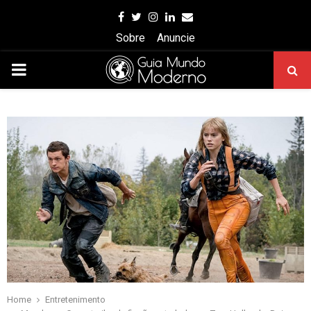
Facebook
Twitter
Instagram
Linkedin
Email
Sobre
Anuncie
PRIMARY
MENU
Home
Entretenimento