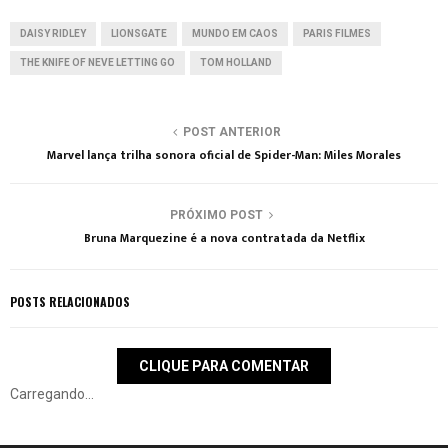
DAISY RIDLEY
LIONSGATE
MUNDO EM CAOS
PARIS FILMES
THE KNIFE OF NEVE LETTING GO
TOM HOLLAND
POST ANTERIOR
Marvel lança trilha sonora oficial de Spider-Man: Miles Morales
PRÓXIMO POST
Bruna Marquezine é a nova contratada da Netflix
POSTS RELACIONADOS
CLIQUE PARA COMENTAR
Carregando...