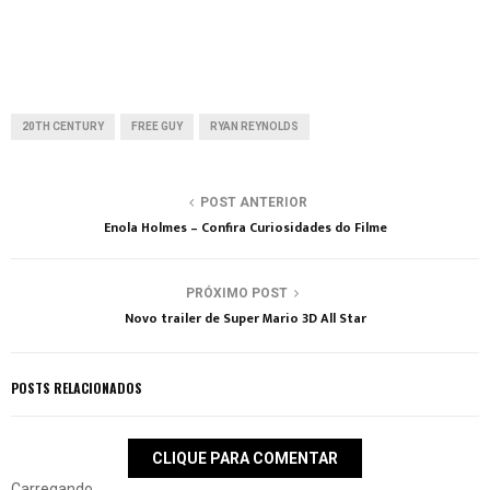
20TH CENTURY
FREE GUY
RYAN REYNOLDS
POST ANTERIOR
Enola Holmes – Confira Curiosidades do Filme
PRÓXIMO POST
Novo trailer de Super Mario 3D All Star
POSTS RELACIONADOS
CLIQUE PARA COMENTAR
Carregando...