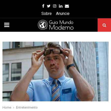
Facebook
Twitter
Instagram
Linkedin
Email
Sobre
Anuncie
PRIMARY
MENU
Home
Entretenimento