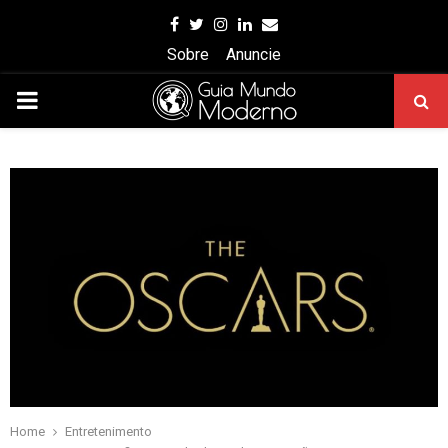
Facebook
Twitter
Instagram
Linkedin
Email
Sobre
Anuncie
PRIMARY
MENU
Home
Entretenimento